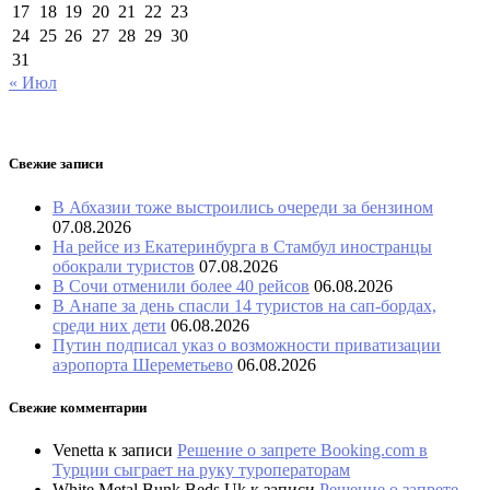
17
18
19
20
21
22
23
24
25
26
27
28
29
30
31
« Июл
Свежие записи
В Абхазии тоже выстроились очереди за бензином
07.08.2026
На рейсе из Екатеринбурга в Стамбул иностранцы
обокрали туристов
07.08.2026
В Сочи отменили более 40 рейсов
06.08.2026
В Анапе за день спасли 14 туристов на сап-бордах,
среди них дети
06.08.2026
Путин подписал указ о возможности приватизации
аэропорта Шереметьево
06.08.2026
Свежие комментарии
Venetta
к записи
Решение о запрете Booking.com в
Турции сыграет на руку туроператорам
White Metal Bunk Beds Uk
к записи
Решение о запрете