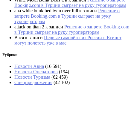
Booking.com в Турции сыграет на руку туроператорам
ana white bunk bed twin over full
к записи
Решение о
запрете Booking.com в Турции сыграет на руку
туроператорам
attack on titan 2
к записи
Решение о запрете Booking.com
в Турции сыграет на руку туроператорам
Вася
к записи
Первые самолёты из России в Египет
могут полететь уже в мае
Рубрики
Новости Авиа
(16 591)
Новости Операторов
(194)
Новости Туризма
(62 459)
Спецпредложения
(42 102)
В Абхазии тоже выстроились очереди за
бензином
На рейсе из Екатеринбурга в Стамбул
иностранцы обокрали туристов