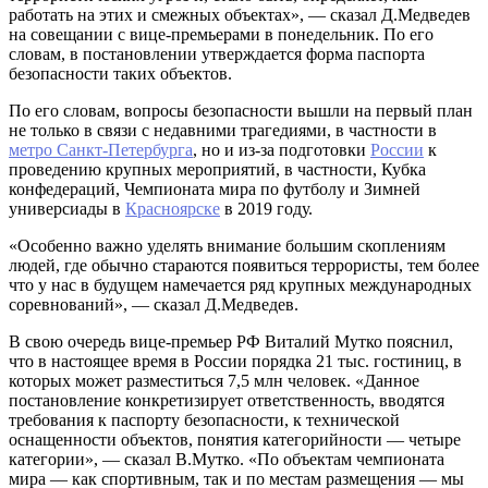
работать на этих и смежных объектах», — сказал Д.Медведев
на совещании с вице-премьерами в понедельник. По его
словам, в постановлении утверждается форма паспорта
безопасности таких объектов.
По его словам, вопросы безопасности вышли на первый план
не только в связи с недавними трагедиями, в частности в
метро Санкт-Петербурга
, но и из-за подготовки
России
к
проведению крупных мероприятий, в частности, Кубка
конфедераций, Чемпионата мира по футболу и Зимней
универсиады в
Красноярске
в 2019 году.
«Особенно важно уделять внимание большим скоплениям
людей, где обычно стараются появиться террористы, тем более
что у нас в будущем намечается ряд крупных международных
соревнований», — сказал Д.Медведев.
В свою очередь вице-премьер РФ Виталий Мутко пояснил,
что в настоящее время в России порядка 21 тыс. гостиниц, в
которых может разместиться 7,5 млн человек. «Данное
постановление конкретизирует ответственность, вводятся
требования к паспорту безопасности, к технической
оснащенности объектов, понятия категорийности — четыре
категории», — сказал В.Мутко. «По объектам чемпионата
мира — как спортивным, так и по местам размещения — мы