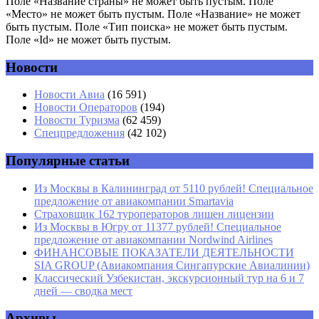
Поле «Название страны» не может быть пустым. Поле
«Место» не может быть пустым. Поле «Название» не может
быть пустым. Поле «Тип поиска» не может быть пустым.
Поле «Id» не может быть пустым.
Новости
Имя
*
Новости Авиа
(16 591)
Новости Операторов
(194)
Email
*
Новости Туризма
(62 459)
Спецпредложения
(42 102)
Сайт
Популярные статьи
Из Москвы в Калининград от 5110 рублей! Специальное
предложение от авиакомпании Smartavia
Страховщик 162 туроператоров лишен лицензии
Из Москвы в Югру от 11377 рублей! Специальное
предложение от авиакомпании Nordwind Airlines
ФИНАНСОВЫЕ ПОКАЗАТЕЛИ ДЕЯТЕЛЬНОСТИ
SIA GROUP (Авиакомпания Сингапурские Авиалинии)
Классический Узбекистан, экскурсионный тур на 6 и 7
дней — сводка мест
Архивы