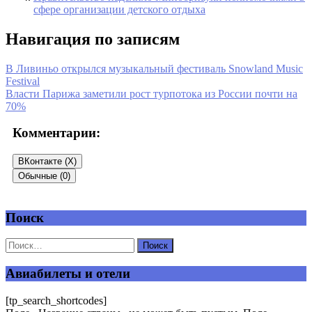
сфере организации детского отдыха
Навигация по записям
В Ливиньо открылся музыкальный фестиваль Snowland Music
Festival
Власти Парижа заметили рост турпотока из России почти на
70%
Комментарии:
ВКонтакте (
X
)
Обычные (0)
Поиск
Добавить комментарий
Ваш адрес email не будет опубликован.
Обязательные поля
помечены
*
Авиабилеты и отели
Комментарий
*
[tp_search_shortcodes]