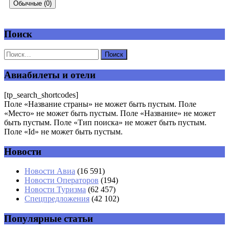
Обычные (0)
Поиск
Добавить комментарий
Ваш адрес email не будет опубликован.
Обязательные поля
помечены
*
Авиабилеты и отели
Комментарий
*
[tp_search_shortcodes]
Поле «Название страны» не может быть пустым. Поле
«Место» не может быть пустым. Поле «Название» не может
быть пустым. Поле «Тип поиска» не может быть пустым.
Поле «Id» не может быть пустым.
Новости
Имя
*
Новости Авиа
(16 591)
Новости Операторов
(194)
Email
*
Новости Туризма
(62 457)
Спецпредложения
(42 102)
Сайт
Популярные статьи