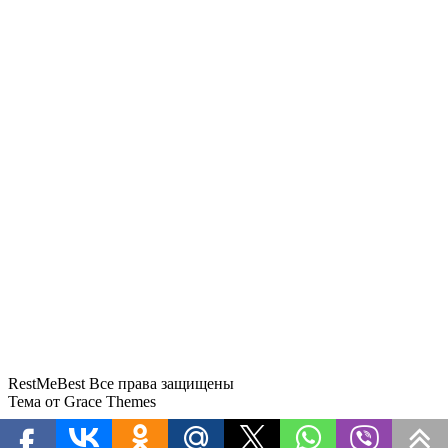
Стюардессу с 15 бутылками
дорогого вина задержали в
Домодедово
Суд взыскал с бывшей ученицы 121
тысячу рублей в пользу «ЮТэйр»
RestMeBest Все права защищены
Тема от Grace Themes