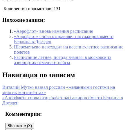
Количество просмотров:
131
Похожие записи:
«Аэрофлот» вновь изменил расписание
«Аэрофлот» снова отправляет пассажиров вместо
Берлина в Дрезден
Шереметьево переходит на весенне-летнее расписание
полетов
Расписание летнее, погода зимняя: в московских
аэропортах отменяют рейсы
Навигация по записям
Виталий Мутко назвал россиян «желанными гостями на
многих континентах»
«Аэрофлот» снова отправляет пассажиров вместо Берлина в
Дрезден
Комментарии:
ВКонтакте (
X
)