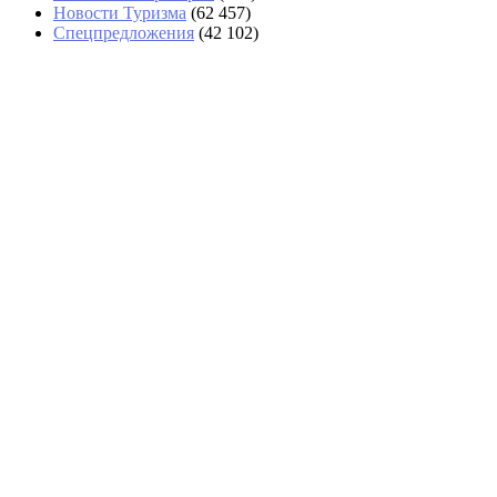
Новости Туризма
(62 457)
Спецпредложения
(42 102)
В Сочи отменили более 40 рейсов
В Анапе за день спасли 14 туристов
на сап-бордах, среди них дети