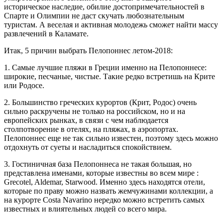
историческое наследие, обилие достопримечательностей в
Спарте и Олимпии не даст скучать любознательным
туристам. А веселая и активная молодежь сможет найти массу
развлечений в Каламате.
Итак, 5 причин выбрать Пелопоннес летом-2018:
1. Самые лучшие пляжи в Греции именно на Пелопоннесе:
широкие, песчаные, чистые. Такие редко встретишь на Крите
или Родосе.
2. Большинство греческих курортов (Крит, Родос) очень
сильно раскручены не только на российском, но и на
европейских рынках, в связи с чем наблюдается
столпотворение в отелях, на пляжах, в аэропортах.
Пелопоннес еще не так сильно известен, поэтому здесь можно
отдохнуть от суеты и насладиться спокойствием.
3. Гостиничная база Пелопоннеса не такая большая, но
представлена именами, которые известны во всем мире :
Grecotel, Aldemar, Starwood. Именно здесь находятся отели,
которые по праву можно назвать жемчужинами коллекции, а
на курорте Costa Navarino нередко можно встретить самых
известных и влиятельных людей со всего мира.