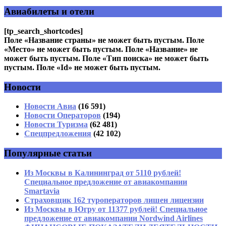
помечены
*
Авиабилеты и отели
Комментарий
*
[tp_search_shortcodes]
Поле «Название страны» не может быть пустым. Поле
«Место» не может быть пустым. Поле «Название» не
может быть пустым. Поле «Тип поиска» не может быть
пустым. Поле «Id» не может быть пустым.
Новости
Имя
*
Новости Авиа
(16 591)
Новости Операторов
(194)
Email
*
Новости Туризма
(62 481)
Спецпредложения
(42 102)
Сайт
Популярные статьи
Из Москвы в Калининград от 5110 рублей!
Специальное предложение от авиакомпании
Smartavia
Страховщик 162 туроператоров лишен лицензии
Из Москвы в Югру от 11377 рублей! Специальное
предложение от авиакомпании Nordwind Airlines