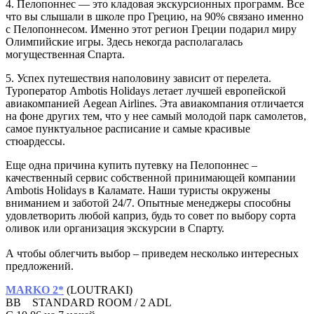
4. Пелопоннес — это кладовая экскурсионных программ. Все
что вы слышали в школе про Грецию, на 90% связано именно
с Пелопоннесом. Именно этот регион Греции подарил миру
Олимпийские игры. Здесь некогда располагалась
могущественная Спарта.
5. Успех путешествия наполовину зависит от перелета.
Туроператор Ambotis Holidays летает лучшей европейской
авиакомпанией Aegean Airlines. Эта авиакомпания отличается
на фоне других тем, что у нее самый молодой парк самолетов,
самое пунктуальное расписание и самые красивые
стюардессы.
Еще одна причина купить путевку на Пелопоннес –
качественный сервис собственной принимающей компании
Ambotis Holidays в Каламате. Наши туристы окружены
вниманием и заботой 24/7. Опытные менеджеры способны
удовлетворить любой каприз, будь то совет по выбору сорта
оливок или организация экскурсии в Спарту.
А чтобы облегчить выбор – приведем несколько интересных
предложений.
MARKO
2
*
(LOUTRAKI)
BB STANDARD ROOM / 2 ADL