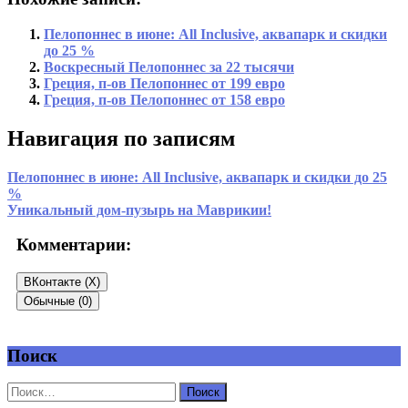
Пелопоннес в июне: All Inclusive, аквапарк и скидки
до 25 %
Воскресный Пелопоннес за 22 тысячи
Греция, п-ов Пелопоннес от 199 евро
Греция, п-ов Пелопоннес от 158 евро
Навигация по записям
Пелопоннес в июне: All Inclusive, аквапарк и скидки до 25
%
Уникальный дом-пузырь на Маврикии!
Комментарии:
ВКонтакте (
X
)
Обычные (0)
Поиск
Добавить комментарий
Ваш адрес email не будет опубликован.
Обязательные поля