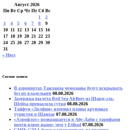
Август 2026
Пн
Вт
Ср
Чт
Пт
Сб
Вс
1
2
3
4
5
6
7
8
9
10
11
12
13
14
15
16
17
18
19
20
21
22
23
24
25
26
27
28
29
30
31
« Июл
Свежие записи
В аэропортах Таиланда чемоданы будут вскрывать
без их владельцев
08.08.2026
Задержка вылета Red Sea Airlines из Шарм-эль-
Шейха превысила сутки
08.08.2026
Тайфун «Долфин» изменил планы круизных
туристов в Шанхае
07.08.2026
«Аэрофлот» возвращается в Абу-Даби с тарифами
почти вдвое выше, чем у Etihad
07.08.2026
СМИ: США будут разворачивать на границе