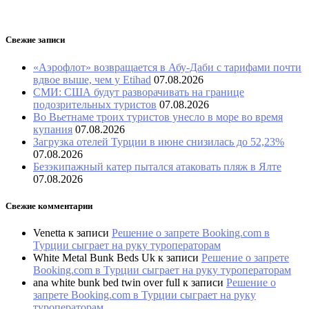
Свежие записи
«Аэрофлот» возвращается в Абу-Даби с тарифами почти
вдвое выше, чем у Etihad
07.08.2026
СМИ: США будут разворачивать на границе
подозрительных туристов
07.08.2026
Во Вьетнаме троих туристов унесло в море во время
купания
07.08.2026
Загрузка отелей Турции в июне снизилась до 52,23%
07.08.2026
Безэкипажный катер пытался атаковать пляж в Ялте
07.08.2026
Свежие комментарии
Venetta
к записи
Решение о запрете Booking.com в
Турции сыграет на руку туроператорам
White Metal Bunk Beds Uk
к записи
Решение о запрете
Booking.com в Турции сыграет на руку туроператорам
ana white bunk bed twin over full
к записи
Решение о
запрете Booking.com в Турции сыграет на руку
туроператорам