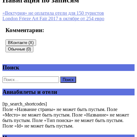
«Вектурия» не оплатила отели для 150 туристов
London Frieze Art Fair 2017 в октябре от 254 евро
Комментарии:
ВКонтакте (
X
)
Обычные (0)
Поиск
Добавить комментарий
Ваш адрес email не будет опубликован.
Обязательные поля
помечены
*
Авиабилеты и отели
Комментарий
*
[tp_search_shortcodes]
Поле «Название страны» не может быть пустым. Поле
«Место» не может быть пустым. Поле «Название» не может
быть пустым. Поле «Тип поиска» не может быть пустым.
Поле «Id» не может быть пустым.