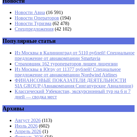
Новости
Имя
*
Новости Авиа
(16 591)
Новости Операторов
(194)
Email
*
Новости Туризма
(62 478)
Спецпредложения
(42 102)
Сайт
Популярные статьи
Из Москвы в Калининград от 5110 рублей! Специальное
предложение от авиакомпании Smartavia
Страховщик 162 туроператоров лишен лицензии
Из Москвы в Югру от 11377 рублей! Специальное
предложение от авиакомпании Nordwind Airlines
ФИНАНСОВЫЕ ПОКАЗАТЕЛИ ДЕЯТЕЛЬНОСТИ
SIA GROUP (Авиакомпания Сингапурские Авиалинии)
Классический Узбекистан, экскурсионный тур на 6 и 7
дней — сводка мест
Архивы
Август 2026
(113)
Июль 2026
(602)
Апрель 2026
(1)
Февраль 2026
(34)