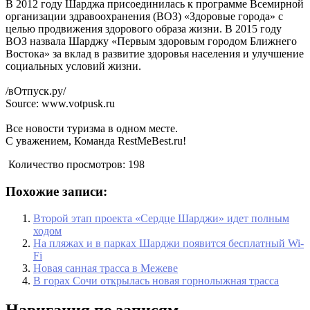
В 2012 году Шарджа присоединилась к программе Всемирной
организации здравоохранения (ВОЗ) «Здоровые города» с
целью продвижения здорового образа жизни. В 2015 году
ВОЗ назвала Шарджу «Первым здоровым городом Ближнего
Востока» за вклад в развитие здоровья населения и улучшение
социальных условий жизни.
/вОтпуск.ру/
Source: www.votpusk.ru
Все новости туризма в одном месте.
С уважением, Команда RestMeBest.ru!
Количество просмотров:
198
Похожие записи:
Второй этап проекта «Сердце Шарджи» идет полным
ходом
На пляжах и в парках Шарджи появится бесплатный Wi-
Fi
Новая санная трасса в Межеве
В горах Сочи открылась новая горнолыжная трасса
Навигация по записям