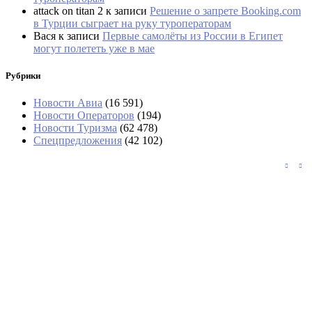
attack on titan 2
к записи
Решение о запрете Booking.com
в Турции сыграет на руку туроператорам
Вася
к записи
Первые самолёты из России в Египет
могут полететь уже в мае
Рубрики
Новости Авиа
(16 591)
Новости Операторов
(194)
Новости Туризма
(62 478)
Спецпредложения
(42 102)
«Аэрофлот» возвращается в Абу-Даби с
тарифами почти вдвое выше, чем у Etihad
СМИ: США будут разворачивать на
границе подозрительных туристов
Во Вьетнаме троих туристов унесло в море
во время купания