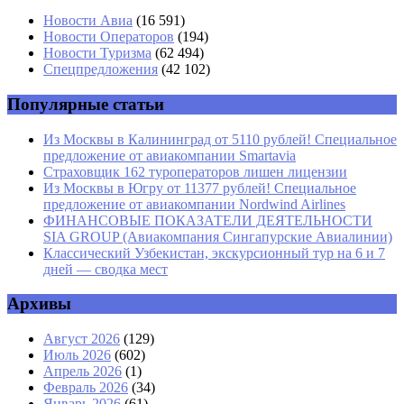
Имя
*
Новости Авиа
(16 591)
Новости Операторов
(194)
Email
*
Новости Туризма
(62 494)
Спецпредложения
(42 102)
Сайт
Популярные статьи
Из Москвы в Калининград от 5110 рублей! Специальное
предложение от авиакомпании Smartavia
Страховщик 162 туроператоров лишен лицензии
Из Москвы в Югру от 11377 рублей! Специальное
предложение от авиакомпании Nordwind Airlines
ФИНАНСОВЫЕ ПОКАЗАТЕЛИ ДЕЯТЕЛЬНОСТИ
SIA GROUP (Авиакомпания Сингапурские Авиалинии)
Классический Узбекистан, экскурсионный тур на 6 и 7
дней — сводка мест
Архивы
Август 2026
(129)
Июль 2026
(602)
Апрель 2026
(1)
Февраль 2026
(34)
Январь 2026
(61)