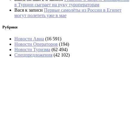
в Турции сыграет на руку туроператорам
Вася
к записи
Первые самолёты из России в Египет
могут полететь уже в мае
Рубрики
Новости Авиа
(16 591)
Новости Операторов
(194)
Новости Туризма
(62 494)
Спецпредложения
(42 102)
«Угостили только круассаном»: два
дня пассажиры не могли попасть в
Сочи