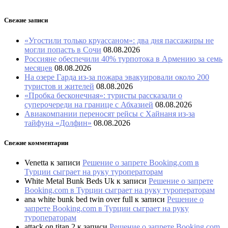
Свежие записи
«Угостили только круассаном»: два дня пассажиры не
могли попасть в Сочи
08.08.2026
Россияне обеспечили 40% турпотока в Армению за семь
месяцев
08.08.2026
На озере Гарда из-за пожара эвакуировали около 200
туристов и жителей
08.08.2026
«Пробка бесконечная»: туристы рассказали о
суперочереди на границе с Абхазией
08.08.2026
Авиакомпании переносят рейсы с Хайнаня из-за
тайфуна «Долфин»
08.08.2026
Свежие комментарии
Venetta
к записи
Решение о запрете Booking.com в
Турции сыграет на руку туроператорам
White Metal Bunk Beds Uk
к записи
Решение о запрете
Booking.com в Турции сыграет на руку туроператорам
ana white bunk bed twin over full
к записи
Решение о
запрете Booking.com в Турции сыграет на руку
туроператорам
attack on titan 2
к записи
Решение о запрете Booking.com