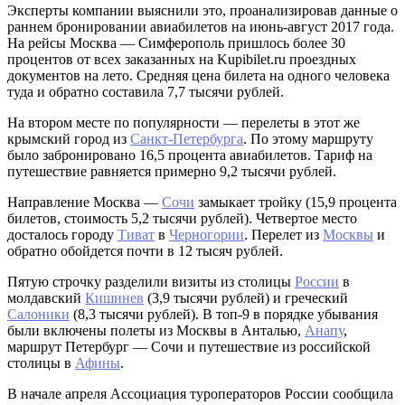
Эксперты компании выяснили это, проанализировав данные о
раннем бронировании авиабилетов на июнь-август 2017 года.
На рейсы Москва — Симферополь пришлось более 30
процентов от всех заказанных на Kupibilet.ru проездных
документов на лето. Средняя цена билета на одного человека
туда и обратно составила 7,7 тысячи рублей.
На втором месте по популярности — перелеты в этот же
крымский город из
Санкт-Петербурга
. По этому маршруту
было забронировано 16,5 процента авиабилетов. Тариф на
путешествие равняется примерно 9,2 тысячи рублей.
Направление Москва —
Сочи
замыкает тройку (15,9 процента
билетов, стоимость 5,2 тысячи рублей). Четвертое место
досталось городу
Тиват
в
Черногории
. Перелет из
Москвы
и
обратно обойдется почти в 12 тысяч рублей.
Пятую строчку разделили визиты из столицы
России
в
молдавский
Кишинев
(3,9 тысячи рублей) и греческий
Салоники
(8,3 тысячи рублей). В топ-9 в порядке убывания
были включены полеты из Москвы в Анталью,
Анапу
,
маршрут Петербург — Сочи и путешествие из российской
столицы в
Афины
.
В начале апреля Ассоциация туроператоров России сообщила