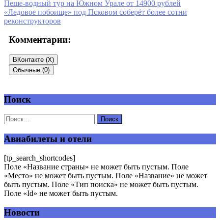
Пеше-водный тур на Южном Урале от 14900 рублей
«Ледовое побоище» под Псковом соберёт более сотни
реконструкторов
Комментарии:
ВКонтакте (
X
)
Обычные (0)
Поиск
Добавить комментарий
Ваш адрес email не будет опубликован.
Обязательные поля
помечены
*
Авиабилеты и отели
Комментарий
*
[tp_search_shortcodes]
Поле «Название страны» не может быть пустым. Поле
«Место» не может быть пустым. Поле «Название» не может
быть пустым. Поле «Тип поиска» не может быть пустым.
Поле «Id» не может быть пустым.
Новости