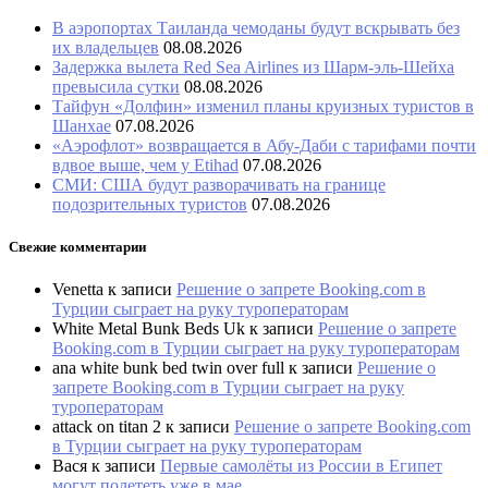
В аэропортах Таиланда чемоданы будут вскрывать без
их владельцев
08.08.2026
Задержка вылета Red Sea Airlines из Шарм-эль-Шейха
превысила сутки
08.08.2026
Тайфун «Долфин» изменил планы круизных туристов в
Шанхае
07.08.2026
«Аэрофлот» возвращается в Абу-Даби с тарифами почти
вдвое выше, чем у Etihad
07.08.2026
СМИ: США будут разворачивать на границе
подозрительных туристов
07.08.2026
Свежие комментарии
Venetta
к записи
Решение о запрете Booking.com в
Турции сыграет на руку туроператорам
White Metal Bunk Beds Uk
к записи
Решение о запрете
Booking.com в Турции сыграет на руку туроператорам
ana white bunk bed twin over full
к записи
Решение о
запрете Booking.com в Турции сыграет на руку
туроператорам
attack on titan 2
к записи
Решение о запрете Booking.com
в Турции сыграет на руку туроператорам
Вася
к записи
Первые самолёты из России в Египет
могут полететь уже в мае