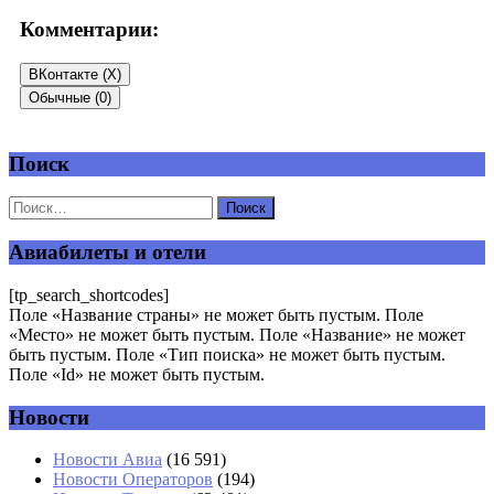
Комментарии:
ВКонтакте (
X
)
Обычные (0)
Поиск
Добавить комментарий
Ваш адрес email не будет опубликован.
Обязательные поля
помечены
*
Авиабилеты и отели
Комментарий
*
[tp_search_shortcodes]
Поле «Название страны» не может быть пустым. Поле
«Место» не может быть пустым. Поле «Название» не может
быть пустым. Поле «Тип поиска» не может быть пустым.
Поле «Id» не может быть пустым.
Новости
Имя
*
Новости Авиа
(16 591)
Новости Операторов
(194)