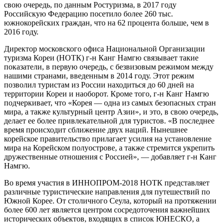
свою очередь, по данным Ростуризма, в 2017 году
Российскую Федерацию посетило более 260 тыс.
южнокорейских граждан, что на 62 процента больше, чем в
2016 году.
Директор московского офиса Национальной Организации
туризма Кореи (НОТК) г-н Канг Намгю связывает такие
показатели, в первую очередь, с безвизовым режимом между
нашими странами, введенным в 2014 году. Этот режим
позволил туристам из России находиться до 60 дней на
территории Кореи и наоборот. Кроме того, г-н Канг Намгю
подчеркивает, что «Корея — одна из самых безопасных стран
мира, а также культурный центр Азии», и это, в свою очередь,
делает ее более привлекательной для туристов. «В последнее
время происходит сближение двух наций. Нынешнее
корейское правительство прилагает усилия на установление
мира на Корейском полуострове, а также стремится укрепить
дружественные отношения с Россией», — добавляет г-н Канг
Намгю.
Во время участия в ИННОПРОМ-2018 НОТК представляет
различные туристические направления для путешествий по
Южной Корее. От столичного Сеула, который на протяжении
более 600 лет является центром сосредоточения важнейших
исторических объектов, входящих в список ЮНЕСКО, а