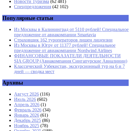
Email
*
Новости Туризма
(62 481)
Спецпредложения
(42 102)
Сайт
Популярные статьи
Из Москвы в Калининград от 5110 рублей! Специальное
предложение от авиакомпании Smartavia
Страховщик 162 туроператоров лишен лицензии
Из Москвы в Югру от 11377 рублей! Специальное
предложение от авиакомпании Nordwind Airlines
ФИНАНСОВЫЕ ПОКАЗАТЕЛИ ДЕЯТЕЛЬНОСТИ
SIA GROUP (Авиакомпания Сингапурские Авиалинии)
Классический Узбекистан, экскурсионный тур на 6 и 7
дней — сводка мест
Архивы
Август 2026
(116)
Июль 2026
(602)
Апрель 2026
(1)
Февраль 2026
(34)
Январь 2026
(61)
Декабрь 2025
(86)
Ноябрь 2025
(78)
Октябрь 2025
(188)