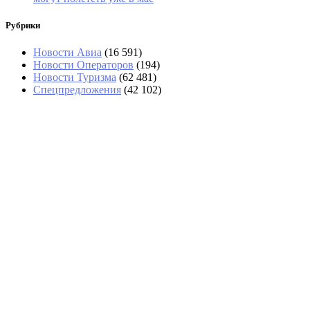
Рубрики
Новости Авиа
(16 591)
Новости Операторов
(194)
Новости Туризма
(62 481)
Спецпредложения
(42 102)
В аэропортах Таиланда чемоданы будут
вскрывать без их владельцев
Задержка вылета Red Sea Airlines из Шарм-эль-
Шейха превысила сутки
Тайфун «Долфин» изменил планы круизных
туристов в Шанхае
«Аэрофлот» возвращается в Абу-Даби с