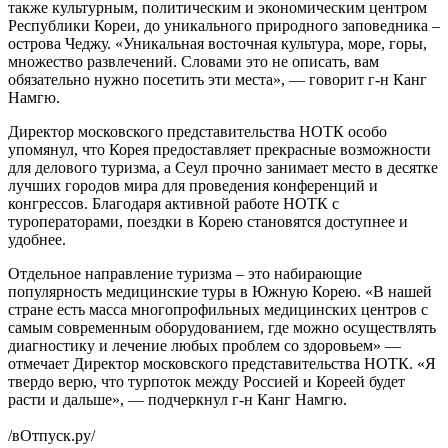
также культурным, политическим и экономическим центром
Республики Кореи, до уникального природного заповедника –
острова Чеджу. «Уникальная восточная культура, море, горы,
множество развлечений. Словами это не описать, вам
обязательно нужно посетить эти места», — говорит г-н Канг
Намгю.
Директор московского представительства НОТК особо
упомянул, что Корея предоставляет прекрасные возможности
для делового туризма, а Сеул прочно занимает место в десятке
лучших городов мира для проведения конференций и
конгрессов. Благодаря активной работе НОТК с
туроператорами, поездки в Корею становятся доступнее и
удобнее.
Отдельное направление туризма – это набирающие
популярность медицинские туры в Южную Корею. «В нашей
стране есть масса многопрофильных медицинских центров с
самым современным оборудованием, где можно осуществлять
диагностику и лечение любых проблем со здоровьем» —
отмечает Директор московского представительства НОТК. «Я
твердо верю, что турпоток между Россией и Кореей будет
расти и дальше», — подчеркнул г-н Канг Намгю.
/вОтпуск.ру/