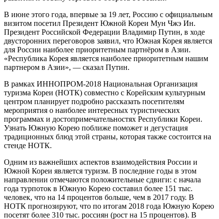
В июне этого года, впервые за 19 лет, Россию с официальным
визитом посетил Президент Южной Кореи Мун Чжэ Ин.
Президент Российской Федерации Владимир Путин, в ходе
двусторонних переговоров заявил, что Южная Корея является
для России наиболее приоритетным партнёром в Азии.
«Республика Корея является наиболее приоритетным нашим
партнером в Азии», — сказал Путин.
В рамках ИННОПРОМ-2018 Национальная Организация
туризма Кореи (НОТК) совместно с Корейским культурным
центром планирует подробно рассказать посетителям
мероприятия о наиболее интересных туристических
программах и достопримечательностях Республики Кореи.
Узнать Южную Корею поближе поможет и дегустация
традиционных блюд этой страны, которая также состоится на
стенде НОТК.
Одним из важнейших аспектов взаимодействия России и
Южной Кореи является туризм. В последние годы в этом
направлении отмечаются положительные сдвиги: с начала
года турпоток в Южную Корею составил более 151 тыс.
человек, что на 14 процентов больше, чем в 2017 году. В
НОТК прогнозируют, что по итогам 2018 года Южную Корею
посетят более 310 тыс. россиян (рост на 15 процентов). В