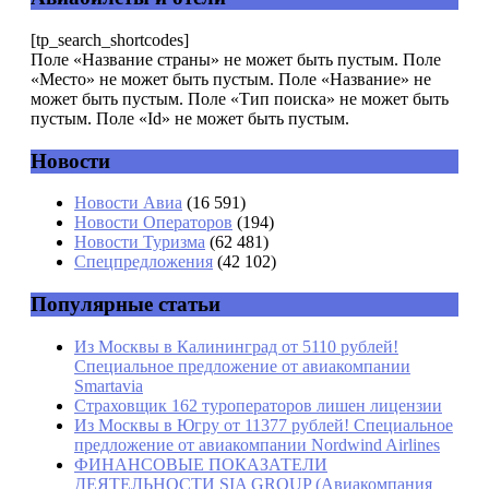
Комментарий
*
[tp_search_shortcodes]
Поле «Название страны» не может быть пустым. Поле
«Место» не может быть пустым. Поле «Название» не
может быть пустым. Поле «Тип поиска» не может быть
пустым. Поле «Id» не может быть пустым.
Новости
Имя
*
Новости Авиа
(16 591)
Новости Операторов
(194)
Email
*
Новости Туризма
(62 481)
Спецпредложения
(42 102)
Сайт
Популярные статьи
Из Москвы в Калининград от 5110 рублей!
Специальное предложение от авиакомпании
Smartavia
Страховщик 162 туроператоров лишен лицензии
Из Москвы в Югру от 11377 рублей! Специальное
предложение от авиакомпании Nordwind Airlines
ФИНАНСОВЫЕ ПОКАЗАТЕЛИ
ДЕЯТЕЛЬНОСТИ SIA GROUP (Авиакомпания