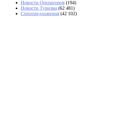
Новости Операторов
(194)
Новости Туризма
(62 481)
Спецпредложения
(42 102)
В аэропортах Таиланда чемоданы
будут вскрывать без их владельцев