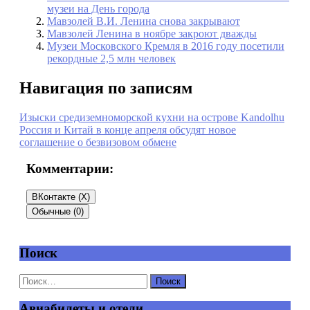
музеи на День города
Мавзолей В.И. Ленина снова закрывают
Мавзолей Ленина в ноябре закроют дважды
Музеи Московского Кремля в 2016 году посетили
рекордные 2,5 млн человек
Навигация по записям
Изыски средиземноморской кухни на острове Kandolhu
Россия и Китай в конце апреля обсудят новое
соглашение о безвизовом обмене
Комментарии:
ВКонтакте (
X
)
Обычные (0)
Поиск
Добавить комментарий
Ваш адрес email не будет опубликован.
Обязательные
поля помечены
*
Авиабилеты и отели