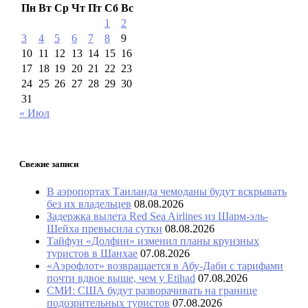
Пн
Вт
Ср
Чт
Пт
Сб
Вс
1
2
3
4
5
6
7
8
9
10
11
12
13
14
15
16
17
18
19
20
21
22
23
24
25
26
27
28
29
30
31
« Июл
Свежие записи
В аэропортах Таиланда чемоданы будут вскрывать
без их владельцев
08.08.2026
Задержка вылета Red Sea Airlines из Шарм-эль-
Шейха превысила сутки
08.08.2026
Тайфун «Долфин» изменил планы круизных
туристов в Шанхае
07.08.2026
«Аэрофлот» возвращается в Абу-Даби с тарифами
почти вдвое выше, чем у Etihad
07.08.2026
СМИ: США будут разворачивать на границе
подозрительных туристов
07.08.2026