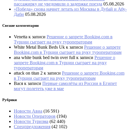
пассажирку не уведомили о задержке поезда
05.08.2026
«Победа» снова начнет летать из Москвы в Дубай и Абу-
Даби
05.08.2026
Свежие комментарии
Venetta
к записи
Решение о запрете Booking.com в
Турции сыграет на руку туроператорам
White Metal Bunk Beds Uk
к записи
Решение о запрете
Booking.com в Турции сыграет на руку туроператорам
ana white bunk bed twin over full
к записи
Решение о
запрете Booking.com в Турции сыграет на руку
туроператорам
attack on titan 2
к записи
Решение о запрете Booking.com
в Турции сыграет на руку туроператорам
Вася
к записи
Первые самолёты из России в Египет
могут полететь уже в мае
Рубрики
Новости Авиа
(16 591)
Новости Операторов
(194)
Новости Туризма
(62 440)
Спецпредложения
(42 102)