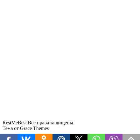
У туристов в регионах появилась возможность
дешевле улететь в Дубай
Бархатный сезон в Крыму: где в сентябре и
октябре теплее
Туристы пожаловались на многочасовые
очереди на переходе «Краскино»
У туристки в Волгограде изъяли 400 долларов
за недекларированную валюту
Росавиация сняла ограничения в аэропорту
Сочи после угрозы БПЛА
RestMeBest Все права защищены
Тема от Grace Themes