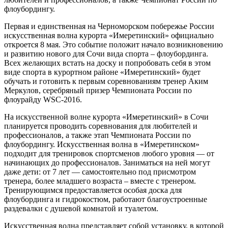
флоубордингу.
Первая и единственная на Черноморском побережье России
искусственная волна курорта «Имеретинский» официально
откроется 8 мая. Это событие положит начало возникновению
и развитию нового для Сочи вида спорта – флоубординга.
Всех желающих встать на доску и попробовать себя в этом
виде спорта в курортном районе «Имеретинский» будет
обучать и готовить к первым соревнованиям тренер Аким
Меркулов, серебряный призер Чемпионата России по
флоурайду WSC-2016.
На искусственной волне курорта «Имеретинский» в Сочи
планируется проводить соревнования для любителей и
профессионалов, а также этап Чемпионата России по
флоубордингу. Искусственная волна в «Имеретинском»
подходит для тренировок спортсменов любого уровня — от
начинающих до профессионалов. Заниматься на ней могут
даже дети: от 7 лет — самостоятельно под присмотром
тренера, более младшего возраста – вместе с тренером.
Тренирующимся предоставляется особая доска для
флоубординга и гидрокостюм, работают благоустроенные
раздевалки с душевой комнатой и туалетом.
Искусственная волна представляет собой установку, в которой