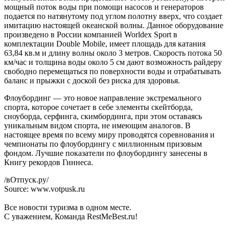
мощный поток воды при помощи насосов и генераторов
подается по натянутому под углом полотну вверх, что создает
имитацию настоящей океанской волны. Данное оборудование
произведено в России компанией Worldex Sport в
комплектации Double Mobile, имеет площадь для катания
63,84 кв.м и длину волны около 3 метров. Скорость потока 50
км/час и толщина воды около 5 см дают возможность райдеру
свободно перемещаться по поверхности воды и отрабатывать
баланс и прыжки с доской без риска для здоровья.
Флоубординг — это новое направление экстремального
спорта, которое сочетает в себе элементы скейтборда,
сноуборда, серфинга, скимбординга, при этом оставаясь
уникальным видом спорта, не имеющим аналогов. В
настоящее время по всему миру проводятся соревнования и
чемпионаты по флоубордингу с миллионным призовым
фондом. Лучшие показатели по флоубордингу занесены в
Книгу рекордов Гиннеса.
/вОтпуск.ру/
Source: www.votpusk.ru
Все новости туризма в одном месте.
С уважением, Команда RestMeBest.ru!