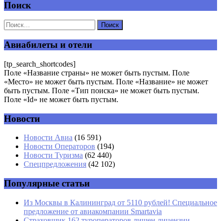
Поиск
Добавить комментарий
Ваш адрес email не будет опубликован.
Обязательные поля
помечены
*
Авиабилеты и отели
Комментарий
*
[tp_search_shortcodes]
Поле «Название страны» не может быть пустым. Поле
«Место» не может быть пустым. Поле «Название» не может
быть пустым. Поле «Тип поиска» не может быть пустым.
Поле «Id» не может быть пустым.
Новости
Имя
*
Новости Авиа
(16 591)
Новости Операторов
(194)
Email
*
Новости Туризма
(62 440)
Спецпредложения
(42 102)
Сайт
Популярные статьи
Из Москвы в Калининград от 5110 рублей! Специальное
предложение от авиакомпании Smartavia
Страховщик 162 туроператоров лишен лицензии