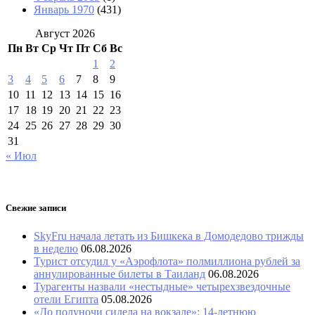
Январь 1970
(431)
Август 2026
Пн
Вт
Ср
Чт
Пт
Сб
Вс
1
2
3
4
5
6
7
8
9
10
11
12
13
14
15
16
17
18
19
20
21
22
23
24
25
26
27
28
29
30
31
« Июл
Свежие записи
SkyFru начала летать из Бишкека в Домодедово трижды
в неделю
06.08.2026
Турист отсудил у «Аэрофлота» полмиллиона рублей за
аннулированные билеты в Таиланд
06.08.2026
Турагенты назвали «нестыдные» четырехзвездочные
отели Египта
05.08.2026
«До полуночи сидела на вокзале»: 14-летнюю