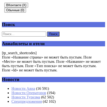
ВКонтакте (
X
)
Обычные (0)
Поиск
Добавить комментарий
Ваш адрес email не будет опубликован.
Обязательные поля
помечены
*
Авиабилеты и отели
Комментарий
*
[tp_search_shortcodes]
Поле «Название страны» не может быть пустым. Поле
«Место» не может быть пустым. Поле «Название» не может
быть пустым. Поле «Тип поиска» не может быть пустым.
Поле «Id» не может быть пустым.
Новости
Имя
*
Новости Авиа
(16 591)
Новости Операторов
(194)
Email
*
Новости Туризма
(62 502)
Спецпредложения
(42 102)
Сайт