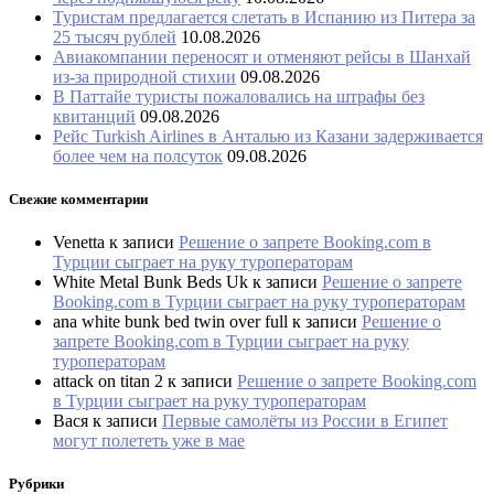
Туристам предлагается слетать в Испанию из Питера за
25 тысяч рублей
10.08.2026
Авиакомпании переносят и отменяют рейсы в Шанхай
из-за природной стихии
09.08.2026
В Паттайе туристы пожаловались на штрафы без
квитанций
09.08.2026
Рейс Turkish Airlines в Анталью из Казани задерживается
более чем на полсуток
09.08.2026
Свежие комментарии
Venetta
к записи
Решение о запрете Booking.com в
Турции сыграет на руку туроператорам
White Metal Bunk Beds Uk
к записи
Решение о запрете
Booking.com в Турции сыграет на руку туроператорам
ana white bunk bed twin over full
к записи
Решение о
запрете Booking.com в Турции сыграет на руку
туроператорам
attack on titan 2
к записи
Решение о запрете Booking.com
в Турции сыграет на руку туроператорам
Вася
к записи
Первые самолёты из России в Египет
могут полететь уже в мае
Рубрики