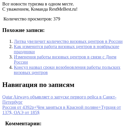
Все новости туризма в одном месте.
С уважением, Команда RestMeBest.ru!
Количество просмотров:
379
Похожие записи:
Литва увеличит количество визовых центров в России
Как изменится работа визовых центров в ноябрьские
праздники
Изменения работы визовых центров в связи с Днем
России
Консул назвал сроки возобновления работы польских
визовых центров
Навигация по записям
Qatar Airways объявляет о запуске первого рейса в Санкт-
Петербург
Россия от 4392р+Чем заняться в Красной поляне+Турция от
137$, ОАЭ от 185$
Комментарии: