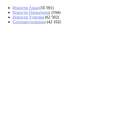
Новости Авиа
(16 591)
Новости Операторов
(194)
Новости Туризма
(62 502)
Спецпредложения
(42 102)
На Камчатке туристы с детьми сами
переправились через поднявшуюся
реку