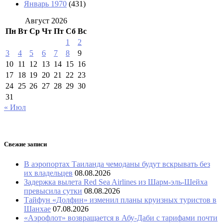
Январь 1970
(431)
Август 2026
Пн
Вт
Ср
Чт
Пт
Сб
Вс
1
2
3
4
5
6
7
8
9
10
11
12
13
14
15
16
17
18
19
20
21
22
23
24
25
26
27
28
29
30
31
« Июл
Свежие записи
В аэропортах Таиланда чемоданы будут вскрывать без
их владельцев
08.08.2026
Задержка вылета Red Sea Airlines из Шарм-эль-Шейха
превысила сутки
08.08.2026
Тайфун «Долфин» изменил планы круизных туристов в
Шанхае
07.08.2026
«Аэрофлот» возвращается в Абу-Даби с тарифами почти