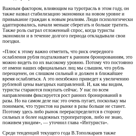
Важным фактором, влияющим на туротрасль в этом году, он
также назвал стабилизацию экономики на новом уровне и
привыкание граждан к новым реалиям. Люди психологически
адаптировались, начали меньше сберегать и больше тратить.
Также роль сыграл отложенный спрос, когда туристы
экономили и в течение долгого периода откладывали свои
поездки.
«Плюс к этому важно отметить, что риск очередного
ослабления рубля подталкивает к ранним бронированиям, это
можно видеть по их высокому уровню. Потому что постоянно
от имени наших официальных лиц мы слышим, что рубль
переоценен, он слишком сильный и должен в ближайшее
время ослабляться. А это неизбежно приведет к увеличению
рублевой цены выездных направлений. И, как мы видим,
туристы стараются покупать сейчас. У нас по всем
направлениям фиксируется рост ранних бронирований в
разы. Но на самом деле нас это очень пугает, поскольку мы
понимаем, что туристов на рынке в разы больше не станет.
Поэтому здесь либо рынок перераспределится в сторону
сильных и более надежных туроператоров, либо не знаю,
поживем увидим», — уточнил глава «Интуриста».
Среди тенденций текущего года В.Тополкараев также