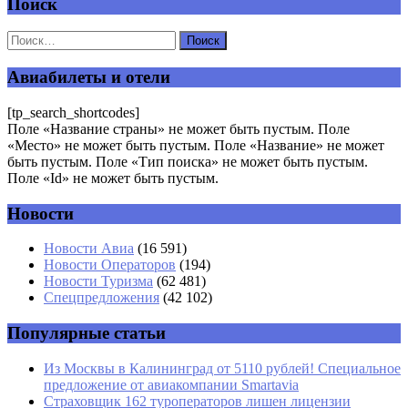
Поиск
Добавить комментарий
Ваш адрес email не будет опубликован.
Обязательные поля
помечены
*
Авиабилеты и отели
Комментарий
*
[tp_search_shortcodes]
Поле «Название страны» не может быть пустым. Поле
«Место» не может быть пустым. Поле «Название» не может
быть пустым. Поле «Тип поиска» не может быть пустым.
Поле «Id» не может быть пустым.
Новости
Имя
*
Новости Авиа
(16 591)
Новости Операторов
(194)
Email
*
Новости Туризма
(62 481)
Спецпредложения
(42 102)
Сайт
Популярные статьи
Из Москвы в Калининград от 5110 рублей! Специальное
предложение от авиакомпании Smartavia
Страховщик 162 туроператоров лишен лицензии