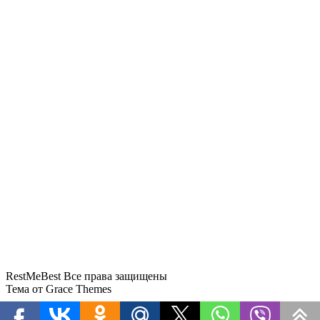
время купания
Загрузка отелей Турции в июне снизилась до
52,23%
Безэкипажный катер пытался атаковать пляж в
Ялте
В Анапе для туристов заработали почти все
пляжи
До 46 часов ожидания: аэропорт Сочи
восстанавливает расписание после ограничений
RestMeBest Все права защищены
Тема от Grace Themes