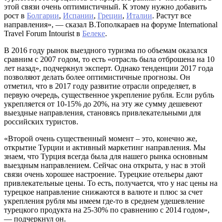
этой связи очень оптимистичный. К этому нужно добавить
рост в
Болгарии
,
Испании
,
Греции
,
Италии
. Растут все
направления», — сказал В.Тополкараев на форуме International
Travel Forum Intourist в
Белеке
.
В 2016 году рынок выездного туризма по объемам оказался
сравним с 2007 годом, то есть «отрасль была отброшена на 10
лет назад», подчеркнул эксперт. Однако тенденции 2017 года
позволяют делать более оптимистичные прогнозы. Он
отметил, что в 2017 году развитие отрасли определяет, в
первую очередь, существенное укрепление рубля. Если рубль
укрепляется от 10-15% до 20%, на эту же сумму дешевеют
выездные направления, становясь привлекательными для
российских туристов.
«Второй очень существенный момент – это, конечно же,
открытие Турции и активный маркетинг направления. Мы
знаем, что Турция всегда была для нашего рынка основным
выездным направлением. Сейчас она открыта, у нас в этой
связи очень хорошее настроение. Турецкие отельеры дают
привлекательные цены. То есть, получается, что у нас цены на
турецкое направление снижаются в валюте и плюс за счет
укрепления рубля мы имеем где-то в среднем удешевление
турецкого продукта на 25-30% по сравнению с 2014 годом»,
— подчеркнул он.