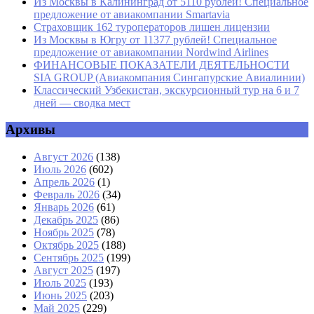
Из Москвы в Калининград от 5110 рублей! Специальное
предложение от авиакомпании Smartavia
Страховщик 162 туроператоров лишен лицензии
Из Москвы в Югру от 11377 рублей! Специальное
предложение от авиакомпании Nordwind Airlines
ФИНАНСОВЫЕ ПОКАЗАТЕЛИ ДЕЯТЕЛЬНОСТИ
SIA GROUP (Авиакомпания Сингапурские Авиалинии)
Классический Узбекистан, экскурсионный тур на 6 и 7
дней — сводка мест
Архивы
Август 2026
(138)
Июль 2026
(602)
Апрель 2026
(1)
Февраль 2026
(34)
Январь 2026
(61)
Декабрь 2025
(86)
Ноябрь 2025
(78)
Октябрь 2025
(188)
Сентябрь 2025
(199)
Август 2025
(197)
Июль 2025
(193)
Июнь 2025
(203)
Май 2025
(229)