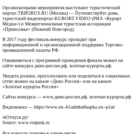
Организаторами мероприятия выступают туристический
портал TRIP2RUS.RU (Москва) — Путешествуйте дома,
туристский видеопортал KURORT.VIDEO (РИА «Курорт
Медиа») и Межрегиональная туристская ассоциация
«Приволжье» (Нижний Новгород).
В 2017 году фестиваль-конкурс проходит при
информационной и организационной поддержке Торгово-
промышленной палаты РФ.
Ознакомиться с программой проведения финала можно на
сайте конкурса диво-россии.рф, золотые-курорты.рф.
Увидеть ролики, проголосовать или поделиться в социальных
сетях можно на канале «Диво России» или на канале
«Золотые курорты России».
Cайты конкурса — www.диво-россии.рф, золотые-курорты.рф
Видеоканал — https://www.xn--b1admba8aapka.xn--p1ai/
/вОтпуск.ру/
Source: www.votpusk.ru
Все новости туризма в одном месте.