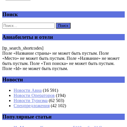
Поиск
Добавить комментарий
Ваш адрес email не будет опубликован.
Обязательные поля
помечены
*
Авиабилеты и отели
Комментарий
*
[tp_search_shortcodes]
Поле «Название страны» не может быть пустым. Поле
«Место» не может быть пустым. Поле «Название» не может
быть пустым. Поле «Тип поиска» не может быть пустым.
Поле «Id» не может быть пустым.
Новости
Имя
*
Новости Авиа
(16 591)
Новости Операторов
(194)
Email
*
Новости Туризма
(62 503)
Спецпредложения
(42 102)
Сайт
Популярные статьи