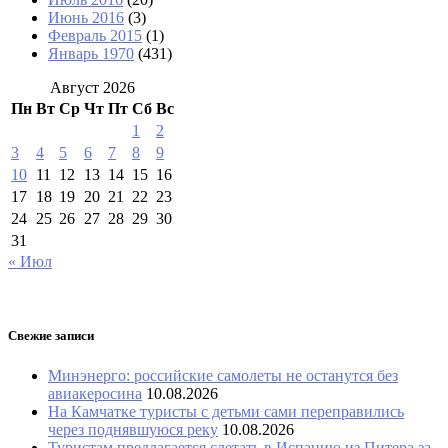
Июнь 2016
(3)
Февраль 2015
(1)
Январь 1970
(431)
Август 2026
Пн
Вт
Ср
Чт
Пт
Сб
Вс
1
2
3
4
5
6
7
8
9
10
11
12
13
14
15
16
17
18
19
20
21
22
23
24
25
26
27
28
29
30
31
« Июл
Свежие записи
Минэнерго: российские самолеты не останутся без
авиакеросина
10.08.2026
На Камчатке туристы с детьми сами переправились
через поднявшуюся реку
10.08.2026
Туристам предлагается слетать в Испанию из Питера за