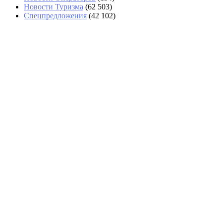
Новости Туризма
(62 503)
Спецпредложения
(42 102)
Минэнерго: российские самолеты не
останутся без авиакеросина
На Камчатке туристы с детьми сами