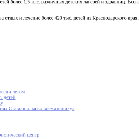
й более 1,5 тыс. различных детских лагерей и здравниц. Всего з
а отдых и лечение более 420 тыс. детей из Краснодарского края
оссии летом
. детей
ду
риях Ставрополья во время каникул
ристический центр