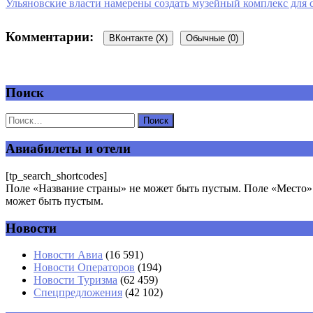
Ульяновские власти намерены создать музейный комплекс для
Комментарии:
ВКонтакте (
X
)
Обычные (0)
Поиск
Добавить комментарий
Ваш адрес email не будет опубликован.
Обязательные поля пом
Авиабилеты и отели
[tp_search_shortcodes]
Поле «Название страны» не может быть пустым. Поле «Место» 
может быть пустым.
Новости
Комментарий
*
Имя
*
Новости Авиа
(16 591)
Новости Операторов
(194)
Email
*
Новости Туризма
(62 459)
Спецпредложения
(42 102)
Сайт