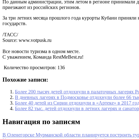
По данным администрации, этим летом в регионе принимали дете
приезжают из российских регионов.
За три летних месяца прошлого года курорты Кубани приняли н
государств.
/ТАСС/
Source: www.votpusk.ru
Все новости туризма в одном месте.
С уважением, Команда RestMeBest.ru!
Количество просмотров:
136
Похожие записи:
Более 200 тысяч детей отдохнули в палаточных лагерях Р
В дневных лагерях в Подмосковье отдохнули более 66 тыс
Более 40 детей из Сирии отдохнули в «Артеке» в 2017 го
Более 82 тыс. детей отдохнули в летних лагерях и санато
Навигация по записям
В Оленегорске Мурманской области планируется построить ту