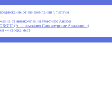
предложение от авиакомпании Smartavia
ение от авиакомпании Nordwind Airlines
P (Авиакомпания Сингапурские Авиалинии)
ней — сводка мест