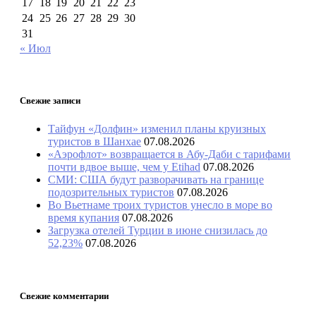
17
18
19
20
21
22
23
24
25
26
27
28
29
30
31
« Июл
Свежие записи
Тайфун «Долфин» изменил планы круизных
туристов в Шанхае
07.08.2026
«Аэрофлот» возвращается в Абу-Даби с тарифами
почти вдвое выше, чем у Etihad
07.08.2026
СМИ: США будут разворачивать на границе
подозрительных туристов
07.08.2026
Во Вьетнаме троих туристов унесло в море во
время купания
07.08.2026
Загрузка отелей Турции в июне снизилась до
52,23%
07.08.2026
Свежие комментарии