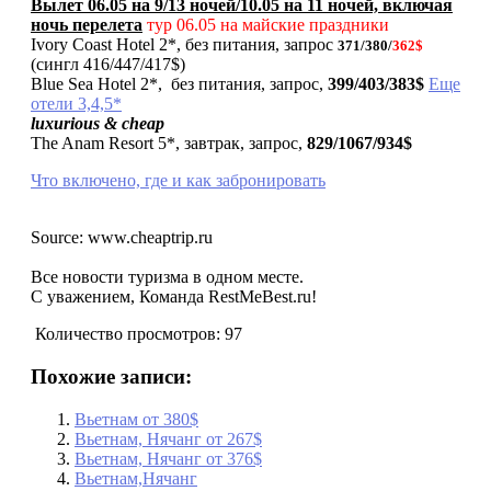
Вылет 06.05 на 9/13 ночей/10.05 на 11 ночей, включая
ночь перелета
тур 06.05 на майские праздники
Ivory Coast Hotel 2*, без питания, запрос
371/380/
362$
(сингл 416/447/417$)
Blue Sea Hotel 2*, без питания, запрос,
399/403/383$
Еще
отели 3,4,5*
luxurious & cheap
The Anam Resort 5*, завтрак, запрос,
829/1067/934$
Что включено, где и как забронировать
Source: www.cheaptrip.ru
Все новости туризма в одном месте.
С уважением, Команда RestMeBest.ru!
Количество просмотров:
97
Похожие записи:
Вьетнам от 380$
Вьетнам, Нячанг от 267$
Вьетнам, Нячанг от 376$
Вьетнам,Нячанг