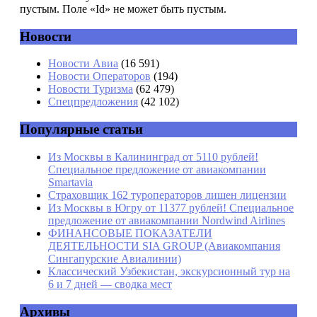
пустым. Поле «Id» не может быть пустым.
Новости
Имя
*
Новости Авиа
(16 591)
Новости Операторов
(194)
Email
*
Новости Туризма
(62 479)
Спецпредложения
(42 102)
Сайт
Популярные статьи
Из Москвы в Калининград от 5110 рублей!
Специальное предложение от авиакомпании
Smartavia
Страховщик 162 туроператоров лишен лицензии
Из Москвы в Югру от 11377 рублей! Специальное
предложение от авиакомпании Nordwind Airlines
ФИНАНСОВЫЕ ПОКАЗАТЕЛИ
ДЕЯТЕЛЬНОСТИ SIA GROUP (Авиакомпания
Сингапурские Авиалинии)
Классический Узбекистан, экскурсионный тур на
6 и 7 дней — сводка мест
Архивы