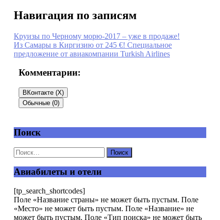
Навигация по записям
Круизы по Черному морю-2017 – уже в продаже!
Из Самары в Киргизию от 245 €! Специальное
предложение от авиакомпании Turkish Airlines
Комментарии:
ВКонтакте (
X
)
Обычные (0)
Поиск
Добавить комментарий
Ваш адрес email не будет опубликован.
Обязательные
поля помечены
*
Авиабилеты и отели
Комментарий
*
[tp_search_shortcodes]
Поле «Название страны» не может быть пустым. Поле
«Место» не может быть пустым. Поле «Название» не
может быть пустым. Поле «Тип поиска» не может быть