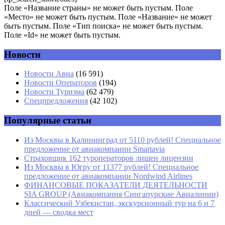
Поле «Название страны» не может быть пустым. Поле
«Место» не может быть пустым. Поле «Название» не может
быть пустым. Поле «Тип поиска» не может быть пустым.
Поле «Id» не может быть пустым.
Новости
Имя
*
Новости Авиа
(16 591)
Новости Операторов
(194)
Email
*
Новости Туризма
(62 479)
Спецпредложения
(42 102)
Сайт
Популярные статьи
Из Москвы в Калининград от 5110 рублей! Специальное
предложение от авиакомпании Smartavia
Страховщик 162 туроператоров лишен лицензии
Из Москвы в Югру от 11377 рублей! Специальное
предложение от авиакомпании Nordwind Airlines
ФИНАНСОВЫЕ ПОКАЗАТЕЛИ ДЕЯТЕЛЬНОСТИ
SIA GROUP (Авиакомпания Сингапурские Авиалинии)
Классический Узбекистан, экскурсионный тур на 6 и 7
дней — сводка мест