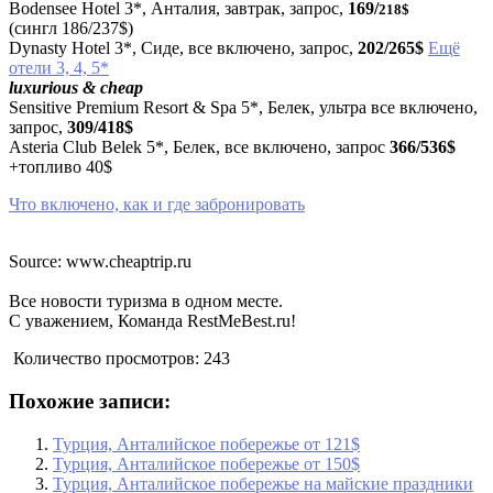
Bodensee Hotel 3*, Анталия, завтрак, запрос,
169/
218$
(сингл 186/237$)
Dynasty Hotel 3*, Сиде, все включено, запрос,
202/265$
Ещё
отели 3, 4, 5*
luxurious & cheap
Sensitive Premium Resort & Spa 5*, Белек, ультра все включено,
запрос,
309/418$
Asteria Club Belek 5*, Белек, все включено, запрос
366/536$
+топливо 40$
Что включено, как и где забронировать
Source: www.cheaptrip.ru
Все новости туризма в одном месте.
С уважением, Команда RestMeBest.ru!
Количество просмотров:
243
Похожие записи:
Турция, Анталийское побережье от 121$
Турция, Анталийское побережье от 150$
Турция, Анталийское побережье на майские праздники