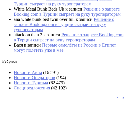
Турции сыграет на руку туроператорам
White Metal Bunk Beds Uk
к записи
Решение о запрете
Booking.com в Турции сыграет на руку туроператорам
ana white bunk bed twin over full
к записи
Решение о
запрете Booking.com в Турции сыграет на руку
туроператорам
attack on titan 2
к записи
Решение о запрете Booking.com
в Турции сыграет на руку туроператорам
Вася
к записи
Первые самолёты из России в Египет
могут полететь уже в мае
Рубрики
Новости Авиа
(16 591)
Новости Операторов
(194)
Новости Туризма
(62 479)
Спецпредложения
(42 102)
Тайфун «Долфин» изменил планы
круизных туристов в Шанхае
«Аэрофлот» возвращается в Абу-Даби с