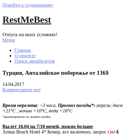
Перейти к содержимому
RestMeBest
Отпуск на моих условиях!
Меню
Главная
О проекте
Поиск авиабилетов
Турция, Анталийское побережье от 136$
14.04.2017
Комментариев нет
Время перелета
: ~3 часа.
Прогноз погоды*:
апрель:
днем
+21°С , ночью +10°С, вода +18°С
*ориентировочно на момент поездки
Вылет 18.04 на 7/10 ночей, можно больше
Armas Beach Hotel 4* Кемер, все включено, запрос
/-$
136