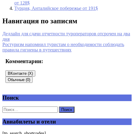
от 128$
Турция, Анталийское побережье от 191$
Навигация по записям
Дедлайн для сдачи отчетности туроператоров отсрочен на два
дня
Ростуризм напомнил туристам о необходимости соблюдать
правила гигиены в путешествиях
Комментарии:
ВКонтакте (
X
)
Обычные (0)
Поиск
Добавить комментарий
Ваш адрес email не будет опубликован.
Обязательные поля
помечены
*
Авиабилеты и отели
Комментарий
*
[tp_search_shortcodes]