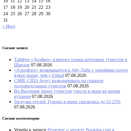
10
11
12
13
14
15
16
17
18
19
20
21
22
23
24
25
26
27
28
29
30
31
« Июл
Свежие записи
Тайфун «Долфин» изменил планы круизных туристов в
Шанхае
07.08.2026
«Аэрофлот» возвращается в Абу-Даби с тарифами почти
вдвое выше, чем у Etihad
07.08.2026
СМИ: США будут разворачивать на границе
подозрительных туристов
07.08.2026
Во Вьетнаме троих туристов унесло в море во время
купания
07.08.2026
Загрузка отелей Турции в июне снизилась до 52,23%
07.08.2026
Свежие комментарии
Venetta
к записи
Решение о запрете Booking.com в