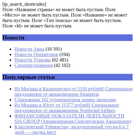
[tp_search_shortcodes]
Поле «Название страны» не может быть пустым. Поле
«Место» не может быть пустым. Поле «Название» не может
быть пустым. Поле «Тип поиска» не может быть пустым.
Поле «Id» не может быть пустым.
Новости
Имя
*
Новости Авиа
(16 591)
Новости Операторов
(194)
Email
*
Новости Туризма
(62 481)
Спецпредложения
(42 102)
Сайт
Популярные статьи
Из Москвы в Калининград от 5110 рублей! Специальное
предложение от авиакомпании Smartavia
Страховщик 162 туроператоров лишен лицензии
Из Москвы в Югру от 11377 рублей! Специальное
предложение от авиакомпании Nordwind Airlines
ФИНАНСОВЫЕ ПОКАЗАТЕЛИ ДЕЯТЕЛЬНОСТИ
SIA GROUP (Авиакомпания Сингапурские Авиалинии)
Классический Узбекистан, экскурсионный тур на 6 и 7
дней — сводка мест