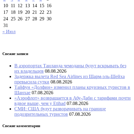
10
11
12
13
14
15
16
17
18
19
20
21
22
23
24
25
26
27
28
29
30
31
« Июл
Свежие записи
В аэропортах Таиланда чемоданы будут вскрывать без
их владельцев
08.08.2026
Задержка вылета Red Sea Airlines из Шарм-эль-Шейха
превысила сутки
08.08.2026
Тайфун «Долфин» изменил планы круизных туристов в
Шанхае
07.08.2026
«Аэрофлот» возвращается в Абу-Даби с тарифами почти
вдвое выше, чем у Etihad
07.08.2026
СМИ: США будут разворачивать на границе
подозрительных туристов
07.08.2026
Свежие комментарии