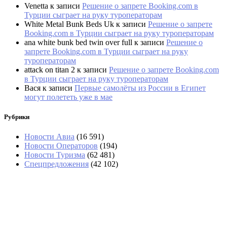
Venetta
к записи
Решение о запрете Booking.com в
Турции сыграет на руку туроператорам
White Metal Bunk Beds Uk
к записи
Решение о запрете
Booking.com в Турции сыграет на руку туроператорам
ana white bunk bed twin over full
к записи
Решение о
запрете Booking.com в Турции сыграет на руку
туроператорам
attack on titan 2
к записи
Решение о запрете Booking.com
в Турции сыграет на руку туроператорам
Вася
к записи
Первые самолёты из России в Египет
могут полететь уже в мае
Рубрики
Новости Авиа
(16 591)
Новости Операторов
(194)
Новости Туризма
(62 481)
Спецпредложения
(42 102)
В аэропортах Таиланда чемоданы будут
вскрывать без их владельцев