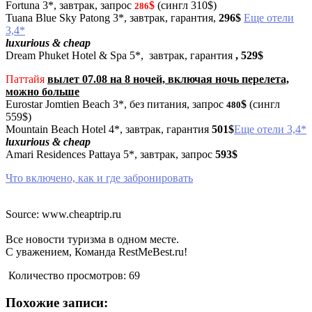
Fortuna 3*, завтрак, запрос
$
(сингл 310$)
286
Tuana Blue Sky Patong 3*, завтрак, гарантия,
296$
Еще отели
3,4*
luxurious & cheap
Dream Phuket Hotel & Spa 5*, завтрак, гарантия
, 529
$
Паттайя
вылет 07.08 на 8 ночей, включая ночь перелета,
можно больше
Eurostar Jomtien Beach 3*, без питания, запрос
$
(сингл
480
559$)
Mountain Beach Hotel 4*, завтрак, гарантия
501$
Еще отели 3,4*
luxurious & cheap
Amari Residences Pattaya 5*, завтрак, запрос
593$
Что включено, как и где забронировать
Source: www.cheaptrip.ru
Все новости туризма в одном месте.
С уважением, Команда RestMeBest.ru!
Количество просмотров:
69
Похожие записи: