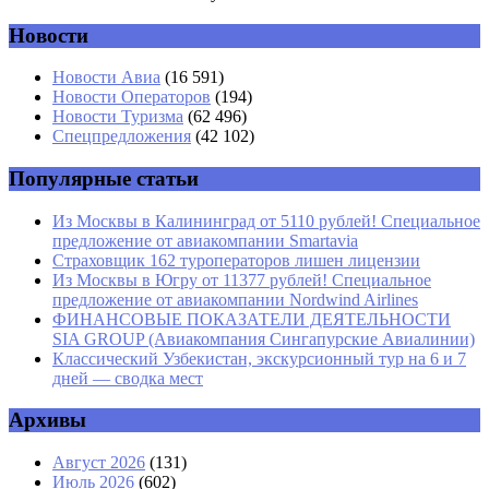
Новости
Имя
*
Новости Авиа
(16 591)
Новости Операторов
(194)
Email
*
Новости Туризма
(62 496)
Спецпредложения
(42 102)
Сайт
Популярные статьи
Из Москвы в Калининград от 5110 рублей! Специальное
предложение от авиакомпании Smartavia
Страховщик 162 туроператоров лишен лицензии
Из Москвы в Югру от 11377 рублей! Специальное
предложение от авиакомпании Nordwind Airlines
ФИНАНСОВЫЕ ПОКАЗАТЕЛИ ДЕЯТЕЛЬНОСТИ
SIA GROUP (Авиакомпания Сингапурские Авиалинии)
Классический Узбекистан, экскурсионный тур на 6 и 7
дней — сводка мест
Архивы
Август 2026
(131)
Июль 2026
(602)