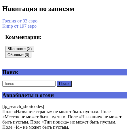
Навигация по записям
Греция от 93 евро
Кипр от 197 евро
Комментарии:
ВКонтакте (
X
)
Обычные (0)
Поиск
Добавить комментарий
Ваш адрес email не будет опубликован.
Обязательные поля
помечены
*
Авиабилеты и отели
Комментарий
*
[tp_search_shortcodes]
Поле «Название страны» не может быть пустым. Поле
«Место» не может быть пустым. Поле «Название» не может
быть пустым. Поле «Тип поиска» не может быть пустым.
Поле «Id» не может быть пустым.