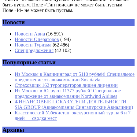
быть пустым. Поле «Тип поиска» не может быть пустым.
Поле «Id» не может быть пустым.
Новости
Имя
*
Новости Авиа
(16 591)
Новости Операторов
(194)
Email
*
Новости Туризма
(62 486)
Спецпредложения
(42 102)
Сайт
Популярные статьи
Из Москвы в Калининград от 5110 рублей! Специальное
предложение от авиакомпании Smartavia
Страховщик 162 туроператоров лишен лицензии
Из Москвы в Югру от 11377 рублей! Специальное
предложение от авиакомпании Nordwind Airlines
ФИНАНСОВЫЕ ПОКАЗАТЕЛИ ДЕЯТЕЛЬНОСТИ
SIA GROUP (Авиакомпания Сингапурские Авиалинии)
Классический Узбекистан, экскурсионный тур на 6 и 7
дней — сводка мест
Архивы