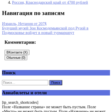
Россия, Краснодарский край от 4700 рублей
Навигация по записям
Израиль, Нетания от 207$
Будущий музей Зои Космодемьянской под Рузой в
Подмосковье войдет в новый турмаршрут
Комментарии:
ВКонтакте (
X
)
Обычные (0)
Поиск
Добавить комментарий
Ваш адрес email не будет опубликован.
Обязательные поля
помечены
*
Авиабилеты и отели
Комментарий
*
[tp_search_shortcodes]
Поле «Название страны» не может быть пустым. Поле
«Место» не может быть пустым. Поле «Название» не может