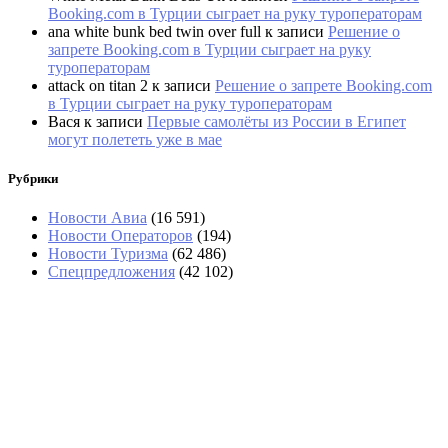
Booking.com в Турции сыграет на руку туроператорам
ana white bunk bed twin over full
к записи
Решение о
запрете Booking.com в Турции сыграет на руку
туроператорам
attack on titan 2
к записи
Решение о запрете Booking.com
в Турции сыграет на руку туроператорам
Вася
к записи
Первые самолёты из России в Египет
могут полететь уже в мае
Рубрики
Новости Авиа
(16 591)
Новости Операторов
(194)
Новости Туризма
(62 486)
Спецпредложения
(42 102)
«Сочи не отпускает домой»: из-за «ковра»
задерживается более 70 рейсов
Слетать на Пхукет бизнес-классом предлагается
по цене эконома «Аэрофлота»