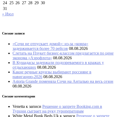
24
25
26
27
28
29
30
31
« Июл
Свежие записи
«Сочи не отпускает домой»: из-за «ковра»
задерживается более 70 рейсов
08.08.2026
Слетать на Пхукет бизнес-классом предлагается по цене
эконома «Аэрофлота»
08.08.2026
В Кушадасы задержали подозреваемого в кражах у
отдыхающих
08.08.2026
Какие речные круизы выбирают россияне в
навигацию-2026
08.08.2026
Astoria Grande поменяла Сочи на Анталью на весь сезон
08.08.2026
Свежие комментарии
Venetta
к записи
Решение о запрете Booking.com в
Турции сыграет на руку туроператорам
White Metal Bunk Beds Uk
к записи
Решение о запрете