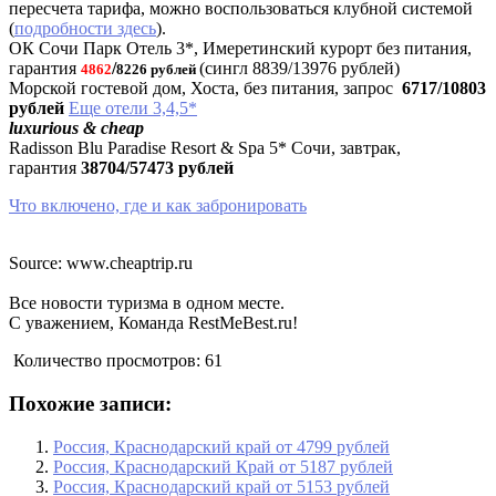
пересчета тарифа, можно воспользоваться клубной системой
(
подробности здесь
).
ОК Сочи Парк Отель 3*, Имеретинский курорт без питания,
гарантия
/
(сингл 8839/13976 рублей)
4862
8226 рублей
Морской гостевой дом, Хоста, без питания, запрос
6717/10803
рублей
Еще отели 3,4,5*
luxurious & cheap
Radisson Blu Paradise Resort & Spa 5* Сочи, завтрак,
гарантия
38704/57473 рублей
Что включено, где и как забронировать
Source: www.cheaptrip.ru
Все новости туризма в одном месте.
С уважением, Команда RestMeBest.ru!
Количество просмотров:
61
Похожие записи:
Россия, Краснодарский край от 4799 рублей
Россия, Краснодарский Край от 5187 рублей
Россия, Краснодарский край от 5153 рублей