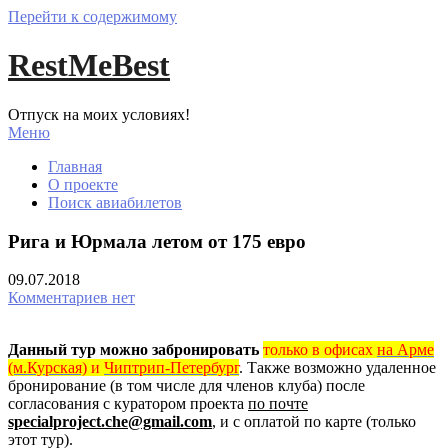
Перейти к содержимому
RestMeBest
Отпуск на моих условиях!
Меню
Главная
О проекте
Поиск авиабилетов
Рига и Юрмала летом от 175 евро
09.07.2018
Комментариев нет
Данный тур можно забронировать
только в офисах
на Арме
(м.Курская)
и
Чиптрип-Петербург
. Также возможно удаленное
бронирование (в том числе для членов клуба) после
согласования с куратором проекта
по почте
specialproject.che@gmail.com
, и с оплатой по карте (только
этот тур).