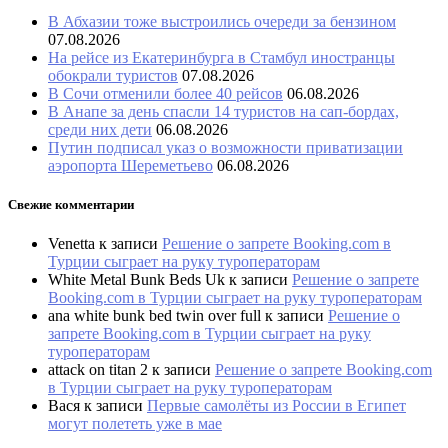
В Абхазии тоже выстроились очереди за бензином
07.08.2026
На рейсе из Екатеринбурга в Стамбул иностранцы
обокрали туристов
07.08.2026
В Сочи отменили более 40 рейсов
06.08.2026
В Анапе за день спасли 14 туристов на сап-бордах,
среди них дети
06.08.2026
Путин подписал указ о возможности приватизации
аэропорта Шереметьево
06.08.2026
Свежие комментарии
Venetta
к записи
Решение о запрете Booking.com в
Турции сыграет на руку туроператорам
White Metal Bunk Beds Uk
к записи
Решение о запрете
Booking.com в Турции сыграет на руку туроператорам
ana white bunk bed twin over full
к записи
Решение о
запрете Booking.com в Турции сыграет на руку
туроператорам
attack on titan 2
к записи
Решение о запрете Booking.com
в Турции сыграет на руку туроператорам
Вася
к записи
Первые самолёты из России в Египет
могут полететь уже в мае