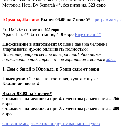
Metropole Hotel By Semarah 4*, без питания,
323 евро
Юрмала, Латвия:
Вылет 08.08 на 7 ночей*
Программа тура
YurD24, без питания,
295 евро
Aparte Lux 4*, без питания,
410 евро
Еще отели 4*
Проживание в апартаментах
(цена дана на человека,
апартаменты нужно оплачивать полностью)
Внимание, апартаменты на гарантии! Что такое
проживание «под запрос» и «на гарантии» смотрим
здесь
1. Дом с баней в Юрмале, в 5 мин езды от моря
Помещения:
2 спальни, гостиная, кухня, санузел
Кол-во человек:
4
Вылет 08.08 на 7 ночей*
Стоимость
на человека
при
4-х местном
размещении
– 266
евро
Стоимость
на человека
при
2-х местном
размещении
– 409
евро
Описание апартаментов и другие варианты туров