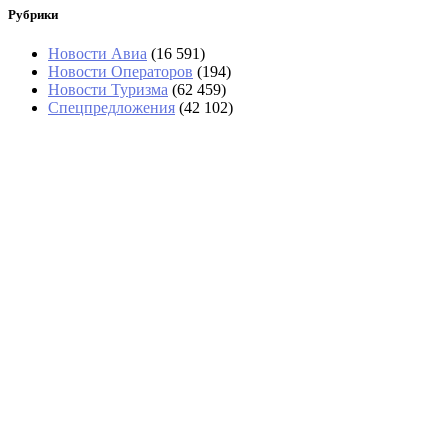
Рубрики
Новости Авиа
(16 591)
Новости Операторов
(194)
Новости Туризма
(62 459)
Спецпредложения
(42 102)
В Абхазии тоже выстроились очереди за
бензином
На рейсе из Екатеринбурга в Стамбул
иностранцы обокрали туристов
В Сочи отменили более 40 рейсов
В Анапе за день спасли 14 туристов на сап-
бордах, среди них дети