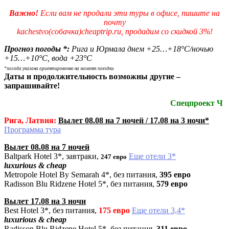
Важно!
Если вам не продали эти туры в офисе, пишите на
почту
kachestvo(собачка)cheaptrip.ru, продадим со скидкой 3%!
Прогноз погоды
*:
Рига и Юрмала
днем +25…+18°С/ночью
+15…+10°С, вода
+23°С
*погода указана ориентировочно на момент поездки
Даты и продолжительность возможны другие –
запрашивайте!
Спецпроект Ч
Рига, Латвия:
Вылет 08.08 на 7 ночей / 17.08 на 3 ночи*
Программа тура
Вылет 08.08 на 7 ночей
Baltpark Hotel 3*, завтраки,
Еще отели 3*
247 евро
luxurious & cheap
Metropole Hotel By Semarah 4*, без питания,
395 евро
Radisson Blu Ridzene Hotel 5*, без питания,
579 евро
Вылет 17.08 на 3 ночи
Best Hotel 3*, без питания,
175 евро
Еще отели 3,4*
luxurious & cheap
Radisson Blu Ridzene Hotel 5*, без питания,
311 евро