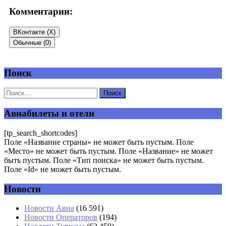
Комментарии:
ВКонтакте (
X
)
Обычные (0)
Поиск
Добавить комментарий
Ваш адрес email не будет опубликован.
Обязательные поля
помечены
*
Авиабилеты и отели
Комментарий
*
[tp_search_shortcodes]
Поле «Название страны» не может быть пустым. Поле
«Место» не может быть пустым. Поле «Название» не может
быть пустым. Поле «Тип поиска» не может быть пустым.
Поле «Id» не может быть пустым.
Новости
Имя
*
Новости Авиа
(16 591)
Новости Операторов
(194)
Email
*