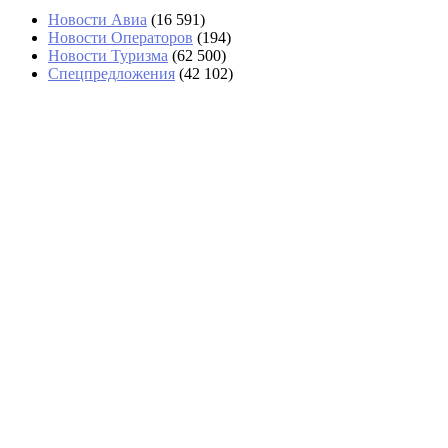
Новости Авиа
(16 591)
Новости Операторов
(194)
Новости Туризма
(62 500)
Спецпредложения
(42 102)
Авиакомпании переносят и отменяют рейсы в
Шанхай из-за природной стихии
В Паттайе туристы пожаловались на штрафы
без квитанций
Рейс Turkish Airlines в Анталью из Казани
задерживается более чем на полсуток
Гроза накрыла Сочи, туристам не рекомендуют
купаться в море