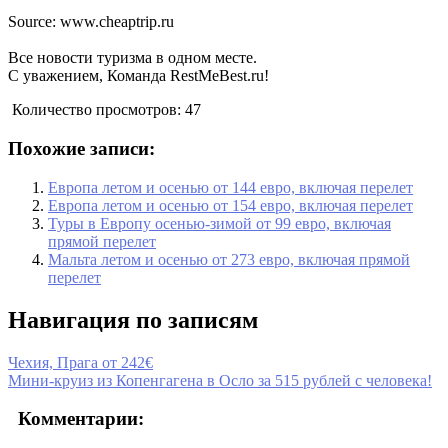
Source: www.cheaptrip.ru
Все новости туризма в одном месте.
С уважением, Команда RestMeBest.ru!
Количество просмотров:
47
Похожие записи:
Европа летом и осенью от 144 евро, включая перелет
Европа летом и осенью от 154 евро, включая перелет
Туры в Европу осенью-зимой от 99 евро, включая
прямой перелет
Мальта летом и осенью от 273 евро, включая прямой
перелет
Навигация по записям
Чехия, Прага от 242€
Мини-круиз из Копенгагена в Осло за 515 рублей с человека!
Комментарии: