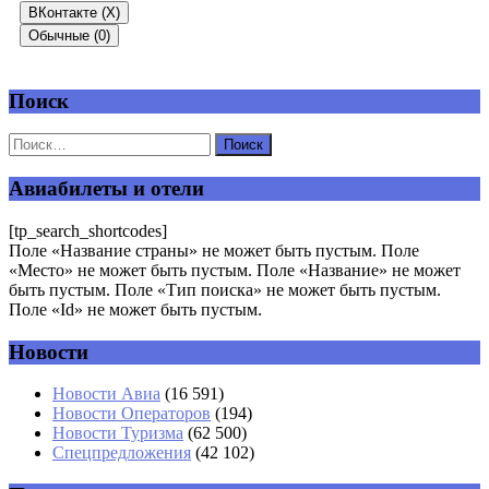
ВКонтакте (
X
)
Обычные (0)
Поиск
Добавить комментарий
Ваш адрес email не будет опубликован.
Обязательные поля
помечены
*
Авиабилеты и отели
Комментарий
*
[tp_search_shortcodes]
Поле «Название страны» не может быть пустым. Поле
«Место» не может быть пустым. Поле «Название» не может
быть пустым. Поле «Тип поиска» не может быть пустым.
Поле «Id» не может быть пустым.
Новости
Имя
*
Новости Авиа
(16 591)
Новости Операторов
(194)
Email
*
Новости Туризма
(62 500)
Спецпредложения
(42 102)
Сайт