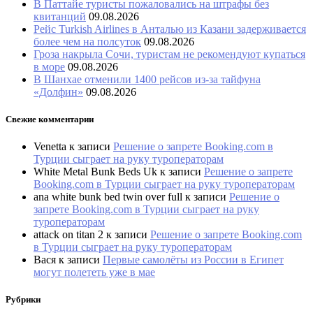
В Паттайе туристы пожаловались на штрафы без
квитанций
09.08.2026
Рейс Turkish Airlines в Анталью из Казани задерживается
более чем на полсуток
09.08.2026
Гроза накрыла Сочи, туристам не рекомендуют купаться
в море
09.08.2026
В Шанхае отменили 1400 рейсов из-за тайфуна
«Долфин»
09.08.2026
Свежие комментарии
Venetta
к записи
Решение о запрете Booking.com в
Турции сыграет на руку туроператорам
White Metal Bunk Beds Uk
к записи
Решение о запрете
Booking.com в Турции сыграет на руку туроператорам
ana white bunk bed twin over full
к записи
Решение о
запрете Booking.com в Турции сыграет на руку
туроператорам
attack on titan 2
к записи
Решение о запрете Booking.com
в Турции сыграет на руку туроператорам
Вася
к записи
Первые самолёты из России в Египет
могут полететь уже в мае
Рубрики