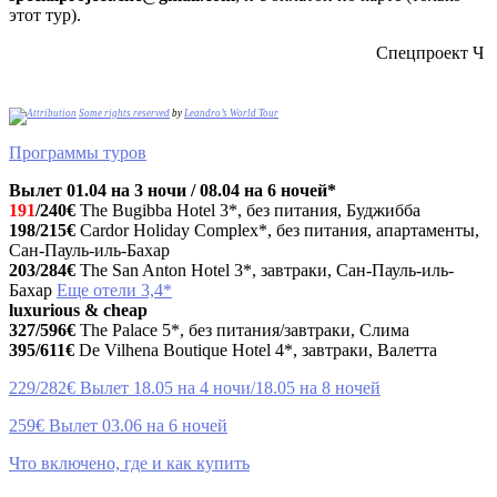
этот тур).
Спецпроект Ч
Some rights reserved
by
Leandro’s World Tour
Программы туров
Вылет
01.04 на 3 ночи / 08.04 на 6 ночей*
191
/240€
The Bugibba Hotel 3*, без питания, Буджибба
198/215€
Cardor Holiday Complex*, без питания, апартаменты,
Сан-Пауль-иль-Бахар
203/284€
The San Anton Hotel 3*, завтраки, Сан-Пауль-иль-
Бахар
Еще отели 3,4*
luxurious & cheap
327/596€
The Palace 5*, без питания/завтраки, Слима
395/611€
De Vilhena Boutique Hotel 4*, завтраки, Валетта
229/282€ Вылет 18.05 на 4 ночи/18.05 на 8 ночей
259€ Вылет 03.06 на 6 ночей
Что включено, где и как купить