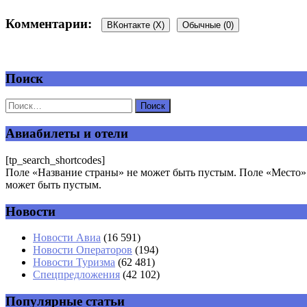
Комментарии:
ВКонтакте (
X
)
Обычные (0)
Поиск
Добавить комментарий
Ваш адрес email не будет опубликован.
Обязательные поля пом
Авиабилеты и отели
[tp_search_shortcodes]
Поле «Название страны» не может быть пустым. Поле «Место» 
может быть пустым.
Новости
Комментарий
*
Имя
*
Новости Авиа
(16 591)
Новости Операторов
(194)
Email
*
Новости Туризма
(62 481)
Спецпредложения
(42 102)
Сайт
Популярные статьи