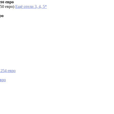
евро
200
250 евро)
Ещё отели 3, 4, 5*
ро
 254 евро
евро