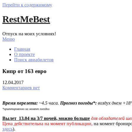
Перейти к содержимому
RestMeBest
Отпуск на моих условиях!
Меню
Главная
О проекте
Поиск авиабилетов
Кипр от 163 евро
12.04.2017
Комментариев нет
Время перелета:
~4.5 часа.
Прогноз погоды*:
воздух днем +18
*ориентировочно на момент поездки
Вылет 13.04 на 3/7 ночей, можно больше
для обладателей ш
Цена действительна на момент публикации,
на момент брониро
здесь
).