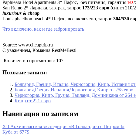
Paphiessa Hotel Apartments 3* Пафос, без питания, гарантия
163
/
San Remo 2* Ларнака, завтрак, запрос
173/223 евро
(сингл 210/
luxurious & cheap
Louis phaethon beach 4* Пафос, все включено, запрос
304/530 ев
Что включено, как и где забронировать
Source: www.cheaptrip.ru
С уважением, Команда RestMeBest!
Количество просмотров:
107
Похожие записи:
Болгария, Греция, Италия, Черногория, Кипр, Испания от
Болгария,Греция,Испания,Черногория, Кипр от 258 евро
Черногория, Кипр, Грузия, Таиланд, Доминикана от 264 
Кипр от 221 евро
Навигация по записям
XII Архипелагская экспедиция «В Голландию с Петром I»
Куба от 677$