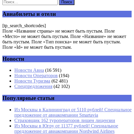
Ваш адрес email не будет опубликован.
Обязательные поля
помечены
*
Авиабилеты и отели
Комментарий
*
[tp_search_shortcodes]
Поле «Название страны» не может быть пустым. Поле
«Место» не может быть пустым. Поле «Название» не может
быть пустым. Поле «Тип поиска» не может быть пустым.
Поле «Id» не может быть пустым.
Новости
Имя
*
Новости Авиа
(16 591)
Новости Операторов
(194)
Email
*
Новости Туризма
(62 481)
Спецпредложения
(42 102)
Сайт
Популярные статьи
Из Москвы в Калининград от 5110 рублей! Специальное
предложение от авиакомпании Smartavia
Страховщик 162 туроператоров лишен лицензии
Из Москвы в Югру от 11377 рублей! Специальное
предложение от авиакомпании Nordwind Airlines