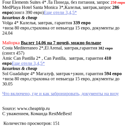
Four Elements Suites 4* Ла Пинеда, без питания, запрос
250 евро
MedPlaya Hotel Santa Monica 3*,Калелья, завтрак,запрос
286
евро
(сингл 390 евро)
Еще отели 3,4,5*
luxurious & cheap
Volga 4* Калелья, завтрак, гарантия
339 евро
+виза 80 евро,страховка от невыезда 15 евро, документы до
24.04
Майорка
Вылет 14.06 на 7 ночей, можно больше
Costa Mediterraneo 2*,El Arenal, завтрак,гарантия
382 евро
(сингл 457)
Amic Can Pastilla 2* , Can Pastilla, завтрак, гарантия
410
евро
Еще отели 3,4,5*
luxurious & cheap
Sol Guadalupe 4* Магалуф, завтрак+ужин, гарантия
594 евро
+виза 80 евро,страховка от невыезда 15 евро, документы до
30.05
Что включено, где и как забронировать, документы на визу
Source: www.cheaptrip.ru
С уважением, Команда RestMeBest!
Количество просмотров:
151