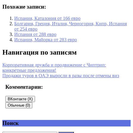
Похожие записи:
Испания, Каталония от 166 евро
Болгария, Греция, Италия, Черногория, Кипр, Испания
от 254 евро
Испания от 288 евро
Испания, Майорка от 283 евро
Навигация по записям
Корпоративная дружба и продвижение с Чиптрип:
конкретные предложения!
Продажи туров в ОАЭ выросли в разы после отмены виз
Комментарии:
ВКонтакте (
X
)
Обычные (0)
Поиск
Добавить комментарий