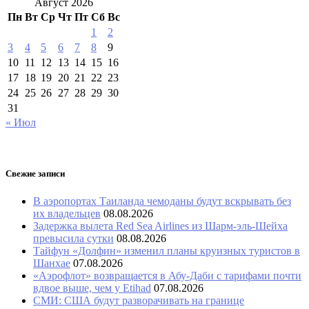
Август 2026
Пн
Вт
Ср
Чт
Пт
Сб
Вс
1
2
3
4
5
6
7
8
9
10
11
12
13
14
15
16
17
18
19
20
21
22
23
24
25
26
27
28
29
30
31
« Июл
Свежие записи
В аэропортах Таиланда чемоданы будут вскрывать без
их владельцев
08.08.2026
Задержка вылета Red Sea Airlines из Шарм-эль-Шейха
превысила сутки
08.08.2026
Тайфун «Долфин» изменил планы круизных туристов в
Шанхае
07.08.2026
«Аэрофлот» возвращается в Абу-Даби с тарифами почти
вдвое выше, чем у Etihad
07.08.2026
СМИ: США будут разворачивать на границе