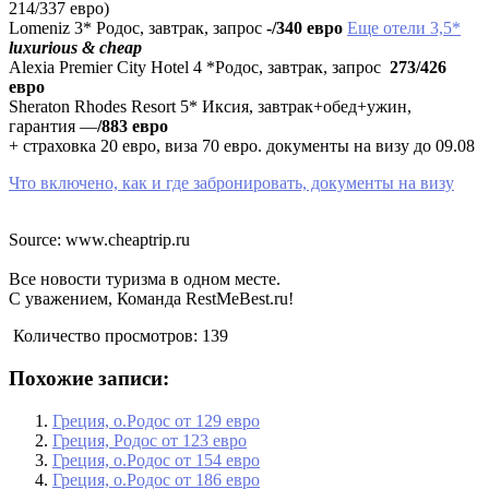
214/337 евро)
Lomeniz 3* Родос, завтрак, запрос
-/340 евро
Еще отели 3,5*
luxurious & cheap
Alexia Premier City Hotel 4 *Родос, завтрак, запрос
273/426
евро
Sheraton Rhodes Resort 5* Иксия, завтрак+обед+ужин,
гарантия —
/883 евро
+ страховка 20 евро, виза 70 евро. документы на визу до 09.08
Что включено, как и где забронировать, документы на визу
Source: www.cheaptrip.ru
Все новости туризма в одном месте.
С уважением, Команда RestMeBest.ru!
Количество просмотров:
139
Похожие записи:
Греция, о.Родос от 129 евро
Греция, Родос от 123 евро
Греция, о.Родос от 154 евро
Греция, о.Родос от 186 евро