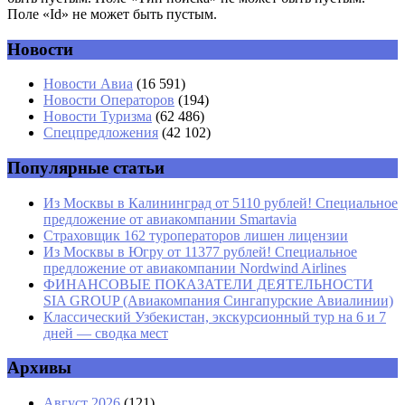
Поле «Id» не может быть пустым.
Новости
Имя
*
Новости Авиа
(16 591)
Новости Операторов
(194)
Email
*
Новости Туризма
(62 486)
Спецпредложения
(42 102)
Сайт
Популярные статьи
Из Москвы в Калининград от 5110 рублей! Специальное
предложение от авиакомпании Smartavia
Страховщик 162 туроператоров лишен лицензии
Из Москвы в Югру от 11377 рублей! Специальное
предложение от авиакомпании Nordwind Airlines
ФИНАНСОВЫЕ ПОКАЗАТЕЛИ ДЕЯТЕЛЬНОСТИ
SIA GROUP (Авиакомпания Сингапурские Авиалинии)
Классический Узбекистан, экскурсионный тур на 6 и 7
дней — сводка мест
Архивы
Август 2026
(121)