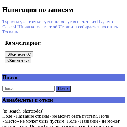
Навигация по записям
Туристы уже третьи сутки не могут вылететь из Пхукета
Сергей Шпилько мечтает об Италии и собирается посетить
Тоскану
Комментарии:
ВКонтакте (
X
)
Обычные (0)
Поиск
Добавить комментарий
Ваш адрес email не будет опубликован.
Обязательные поля
помечены
*
Авиабилеты и отели
Комментарий
*
[tp_search_shortcodes]
Поле «Название страны» не может быть пустым. Поле
«Место» не может быть пустым. Поле «Название» не может
быть пустым. Поле «Тип поиска» не может быть пустым.