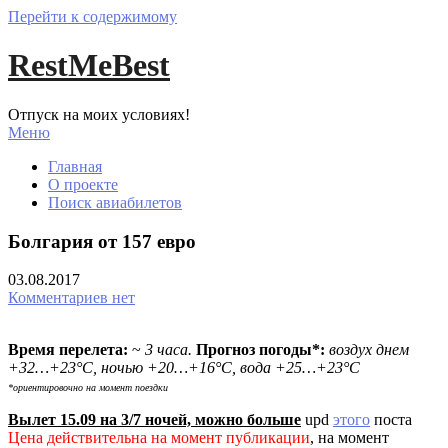
Перейти к содержимому
RestMeBest
Отпуск на моих условиях!
Меню
Главная
О проекте
Поиск авиабилетов
Болгария от 157 евро
03.08.2017
Комментариев нет
Время перелета:
~
3 часа.
Прогноз погоды*:
воздух
днем
+32…+23°С, ночью +20…+16°С, вода +25…+23°С
*ориентировочно на момент поездки
Вылет 15.09 на 3/7 ночей, можно больше
upd
этого
поста
Цена действительна на момент публикации
, на момент