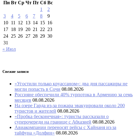
Пн
Вт
Ср
Чт
Пт
Сб
Вс
1
2
3
4
5
6
7
8
9
10
11
12
13
14
15
16
17
18
19
20
21
22
23
24
25
26
27
28
29
30
31
« Июл
Свежие записи
«Угостили только круассаном»: два дня пассажиры не
могли попасть в Сочи
08.08.2026
Россияне обеспечили 40% турпотока в Армению за семь
месяцев
08.08.2026
На озере Гарда из-за пожара эвакуировали около 200
туристов и жителей
08.08.2026
«Пробка бесконечная»: туристы рассказали о
суперочереди на границе с Абхазией
08.08.2026
Авиакомпании переносят рейсы с Хайнаня из-за
тайфуна «Долфин»
08.08.2026