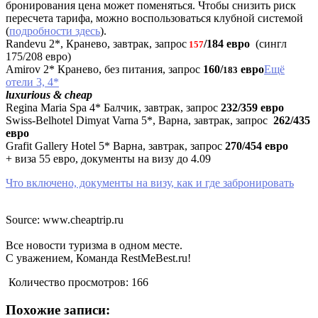
бронирования цена может поменяться. Чтобы снизить риск
пересчета тарифа, можно воспользоваться клубной системой
(
подробности здесь
).
Randevu 2*, Кранево, завтрак, запрос
/184 евро
(сингл
157
175/208 евро)
Amirov 2* Кранево, без питания, запрос
160/
евро
Ещё
183
отели 3, 4*
luxurious & cheap
Regina Maria Spa 4* Балчик, завтрак, запрос
232/359 евро
Swiss-Belhotel Dimyat Varna 5*, Варна, завтрак, запрос
262/435
евро
Grafit Gallery Hotel 5* Варна, завтрак, запрос
270/454 евро
+ виза 55 евро, документы на визу до 4.09
Что включено, документы на визу, как и где забронировать
Source: www.cheaptrip.ru
Все новости туризма в одном месте.
С уважением, Команда RestMeBest.ru!
Количество просмотров:
166
Похожие записи: