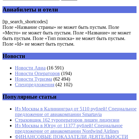
помечены
*
Авиабилеты и отели
Комментарий
*
[tp_search_shortcodes]
Поле «Название страны» не может быть пустым. Поле
«Место» не может быть пустым. Поле «Название» не может
быть пустым. Поле «Тип поиска» не может быть пустым.
Поле «Id» не может быть пустым.
Новости
Имя
*
Новости Авиа
(16 591)
Новости Операторов
(194)
Email
*
Новости Туризма
(62 494)
Спецпредложения
(42 102)
Сайт
Популярные статьи
Из Москвы в Калининград от 5110 рублей! Специальное
предложение от авиакомпании Smartavia
Страховщик 162 туроператоров лишен лицензии
Из Москвы в Югру от 11377 рублей! Специальное
предложение от авиакомпании Nordwind Airlines
ФИНАНСОВЫЕ ПОКАЗАТЕЛИ ДЕЯТЕЛЬНОСТИ