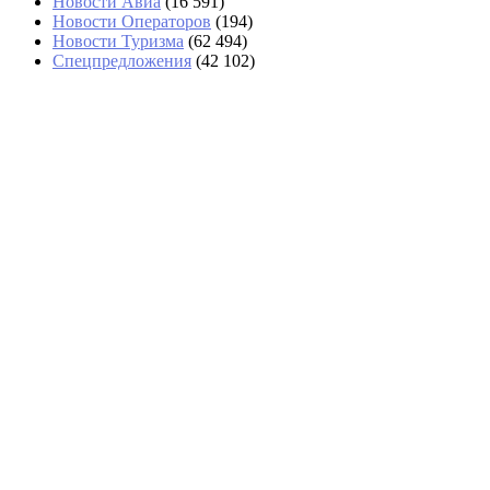
Новости Авиа
(16 591)
Новости Операторов
(194)
Новости Туризма
(62 494)
Спецпредложения
(42 102)
«Угостили только круассаном»: два
дня пассажиры не могли попасть в
Сочи