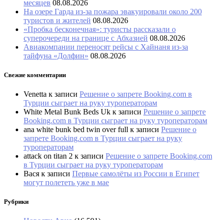
месяцев
08.08.2026
На озере Гарда из-за пожара эвакуировали около 200
туристов и жителей
08.08.2026
«Пробка бесконечная»: туристы рассказали о
суперочереди на границе с Абхазией
08.08.2026
Авиакомпании переносят рейсы с Хайнаня из-за
тайфуна «Долфин»
08.08.2026
Свежие комментарии
Venetta
к записи
Решение о запрете Booking.com в
Турции сыграет на руку туроператорам
White Metal Bunk Beds Uk
к записи
Решение о запрете
Booking.com в Турции сыграет на руку туроператорам
ana white bunk bed twin over full
к записи
Решение о
запрете Booking.com в Турции сыграет на руку
туроператорам
attack on titan 2
к записи
Решение о запрете Booking.com
в Турции сыграет на руку туроператорам
Вася
к записи
Первые самолёты из России в Египет
могут полететь уже в мае
Рубрики