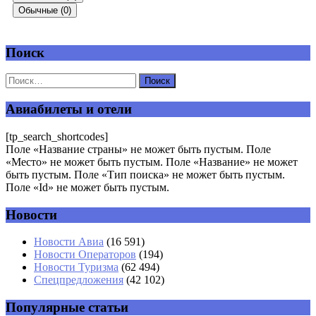
Обычные (0)
Поиск
Добавить комментарий
Ваш адрес email не будет опубликован.
Обязательные поля
помечены
*
Авиабилеты и отели
Комментарий
*
[tp_search_shortcodes]
Поле «Название страны» не может быть пустым. Поле
«Место» не может быть пустым. Поле «Название» не может
быть пустым. Поле «Тип поиска» не может быть пустым.
Поле «Id» не может быть пустым.
Новости
Имя
*
Новости Авиа
(16 591)
Новости Операторов
(194)
Email
*
Новости Туризма
(62 494)
Спецпредложения
(42 102)
Сайт
Популярные статьи