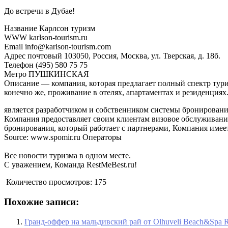
До встречи в Дубае!
Название Карлсон туризм
WWW karlson-tourism.ru
Email info@karlson-tourism.com
Адрес почтовый 103050, Россия, Москва, ул. Тверская, д. 18б.
Телефон (495) 580 75 75
Метро ПУШКИНСКАЯ
Описание — компания, которая предлагает полный спектр турис
конечно же, проживание в отелях, апартаментах и резиденциях
является разработчиком и собственником системы бронирован
Компания предоставляет своим клиентам визовое обслуживани
бронирования, который работает с партнерами, Компания име
Source: www.spomir.ru Операторы
Все новости туризма в одном месте.
С уважением, Команда RestMeBest.ru!
Количество просмотров:
175
Похожие записи:
Гранд-оффер на мальдивский рай от Olhuveli Beach&Spa R