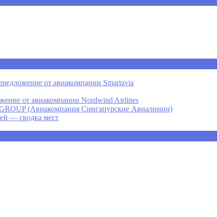
предложение от авиакомпании Smartavia
ение от авиакомпании Nordwind Airlines
P (Авиакомпания Сингапурские Авиалинии)
ней — сводка мест