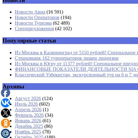
Новости
Имя
*
Новости Авиа
(16 591)
Новости Операторов
(194)
Email
*
Новости Туризма
(62 489)
Спецпредложения
(42 102)
Сайт
Популярные статьи
Из Москвы в Калининград от 5110 рублей! Специальное 
Страховщик 162 туроператоров лишен лицензии
Из Москвы в Югру от 11377 рублей! Специальное предлож
ФИНАНСОВЫЕ ПОКАЗАТЕЛИ ДЕЯТЕЛЬНОСТИ SIA GROU
Классический Узбекистан, экскурсионный тур на 6 и 7 д
Архивы
Август 2026
(124)
Июль 2026
(602)
Апрель 2026
(1)
Февраль 2026
(34)
Январь 2026
(61)
Декабрь 2025
(86)
Ноябрь 2025
(78)
Октябрь 2025
(188)