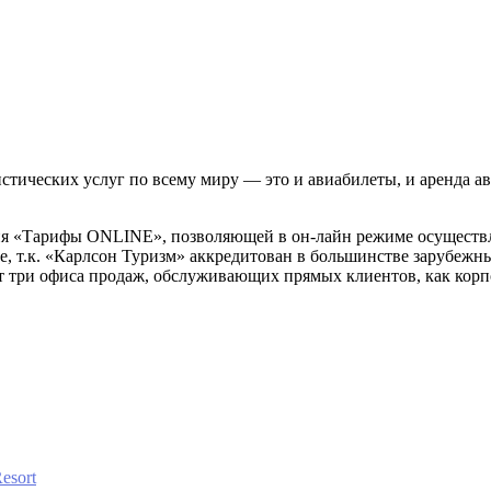
тических услуг по всему миру — это и авиабилеты, и аренда ав
.
ия «Тарифы ONLINE», позволяющей в он-лайн режиме осуществля
е, т.к. «Карлсон Туризм» аккредитован в большинстве зарубеж
ет три офиса продаж, обслуживающих прямых клиентов, как кор
esort