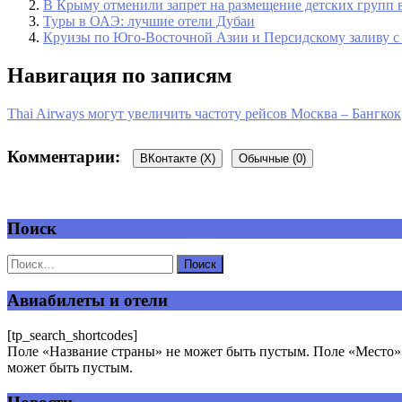
В Крыму отменили запрет на размещение детских групп в
Туры в ОАЭ: лучшие отели Дубаи
Круизы по Юго-Восточной Азии и Персидскому заливу с
Навигация по записям
Thai Airways могут увеличить частоту рейсов Москва – Бангкок
Комментарии:
ВКонтакте (
X
)
Обычные (0)
Поиск
Добавить комментарий
Ваш адрес email не будет опубликован.
Обязательные поля пом
Авиабилеты и отели
[tp_search_shortcodes]
Поле «Название страны» не может быть пустым. Поле «Место» 
может быть пустым.
Комментарий
*