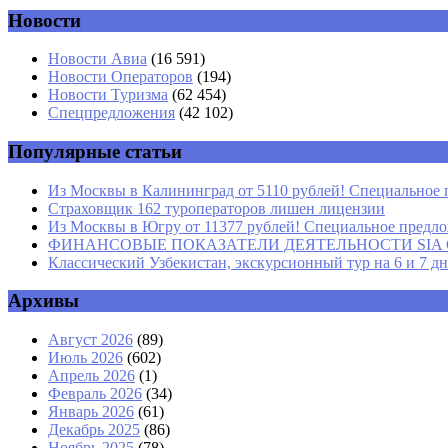
Новости
Комментарий
*
Имя
*
Новости Авиа
(16 591)
Новости Операторов
(194)
Email
*
Новости Туризма
(62 454)
Спецпредложения
(42 102)
Сайт
Популярные статьи
Из Москвы в Калининград от 5110 рублей! Специальное 
Страховщик 162 туроператоров лишен лицензии
Из Москвы в Югру от 11377 рублей! Специальное предлож
ФИНАНСОВЫЕ ПОКАЗАТЕЛИ ДЕЯТЕЛЬНОСТИ SIA GROU
Классический Узбекистан, экскурсионный тур на 6 и 7 д
Архивы
Август 2026
(89)
Июль 2026
(602)
Апрель 2026
(1)
Февраль 2026
(34)
Январь 2026
(61)
Декабрь 2025
(86)
Ноябрь 2025
(78)