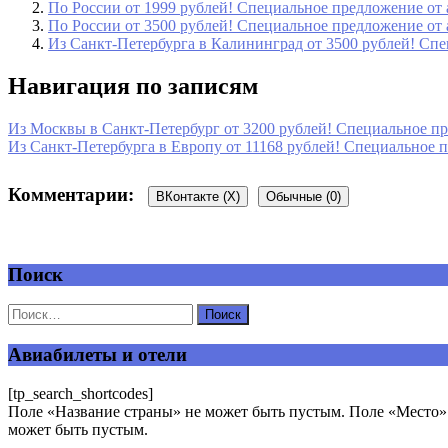
По России от 1999 рублей! Специальное предложение от
По России от 3500 рублей! Специальное предложение от
Из Санкт-Петербурга в Калининград от 3500 рублей! Сп
Навигация по записям
Из Москвы в Санкт-Петербург от 3200 рублей! Специальное п
Из Санкт-Петербурга в Европу от 11168 рублей! Специальное
Комментарии:
ВКонтакте (
X
)
Обычные (0)
Поиск
Добавить комментарий
Ваш адрес email не будет опубликован.
Обязательные поля пом
Авиабилеты и отели
[tp_search_shortcodes]
Поле «Название страны» не может быть пустым. Поле «Место» 
может быть пустым.