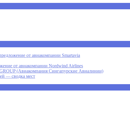
предложение от авиакомпании Smartavia
ение от авиакомпании Nordwind Airlines
P (Авиакомпания Сингапурские Авиалинии)
ней — сводка мест