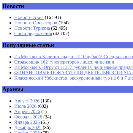
Новости
Комментарий
*
Имя
*
Новости Авиа
(16 591)
Новости Операторов
(194)
Email
*
Новости Туризма
(62 495)
Спецпредложения
(42 102)
Сайт
Популярные статьи
Из Москвы в Калининград от 5110 рублей! Специальное 
Страховщик 162 туроператоров лишен лицензии
Из Москвы в Югру от 11377 рублей! Специальное предлож
ФИНАНСОВЫЕ ПОКАЗАТЕЛИ ДЕЯТЕЛЬНОСТИ SIA GROU
Классический Узбекистан, экскурсионный тур на 6 и 7 д
Архивы
Август 2026
(130)
Июль 2026
(602)
Апрель 2026
(1)
Февраль 2026
(34)
Январь 2026
(61)
Декабрь 2025
(86)
Ноябрь 2025
(78)