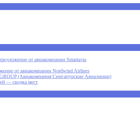
предложение от авиакомпании Smartavia
ение от авиакомпании Nordwind Airlines
P (Авиакомпания Сингапурские Авиалинии)
ней — сводка мест