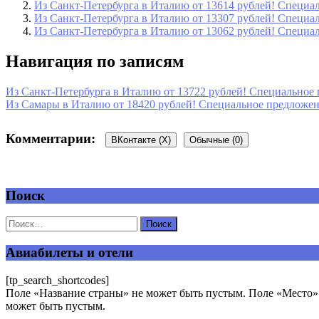
Из Санкт-Петербурга в Италию от 13614 рублей! Специал
Из Санкт-Петербурга в Италию от 13307 рублей! Специал
Из Санкт-Петербурга в Италию от 13062 рублей! Специал
Навигация по записям
Из Санкт-Петербурга в Италию от 13722 рублей! Специальное п
Из Самары в Италию от 18420 рублей! Специальное предложени
Комментарии:
ВКонтакте (
X
)
Обычные (0)
Поиск
Добавить комментарий
Ваш адрес email не будет опубликован.
Обязательные поля пом
Авиабилеты и отели
[tp_search_shortcodes]
Поле «Название страны» не может быть пустым. Поле «Место» 
может быть пустым.