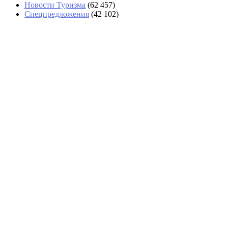
Новости Туризма
(62 457)
Спецпредложения
(42 102)
В Сочи отменили более 40 рейсов
В Анапе за день спасли 14 туристов
на сап-бордах, среди них дети