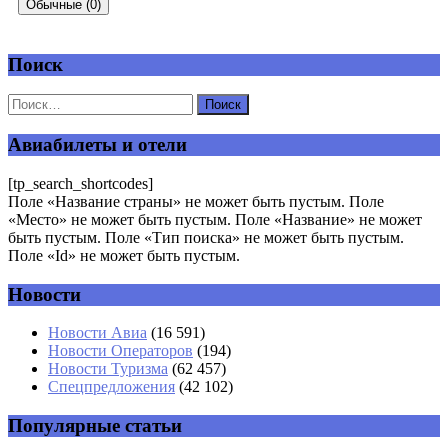
Обычные (0)
Поиск
Добавить комментарий
Ваш адрес email не будет опубликован.
Обязательные поля
помечены
*
Авиабилеты и отели
Комментарий
*
[tp_search_shortcodes]
Поле «Название страны» не может быть пустым. Поле
«Место» не может быть пустым. Поле «Название» не может
быть пустым. Поле «Тип поиска» не может быть пустым.
Поле «Id» не может быть пустым.
Новости
Имя
*
Новости Авиа
(16 591)
Новости Операторов
(194)
Email
*
Новости Туризма
(62 457)
Спецпредложения
(42 102)
Сайт
Популярные статьи