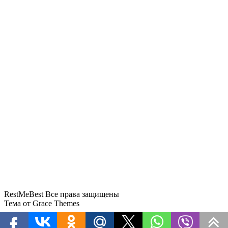
Стюардессу с 15 бутылками
дорогого вина задержали в
Домодедово
Суд взыскал с бывшей ученицы 121
тысячу рублей в пользу «ЮТэйр»
RestMeBest Все права защищены
Тема от Grace Themes