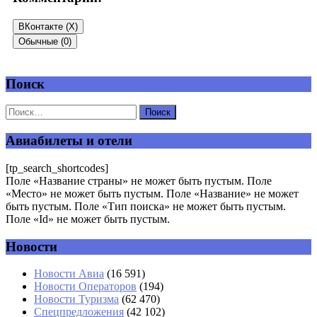
ВКонтакте (
X
)
Обычные (0)
Поиск
Добавить комментарий
Ваш адрес email не будет опубликован.
Обязательные поля
помечены
*
Авиабилеты и отели
Комментарий
*
[tp_search_shortcodes]
Поле «Название страны» не может быть пустым. Поле
«Место» не может быть пустым. Поле «Название» не может
быть пустым. Поле «Тип поиска» не может быть пустым.
Поле «Id» не может быть пустым.
Новости
Имя
*
Новости Авиа
(16 591)
Новости Операторов
(194)
Email
*
Новости Туризма
(62 470)
Спецпредложения
(42 102)