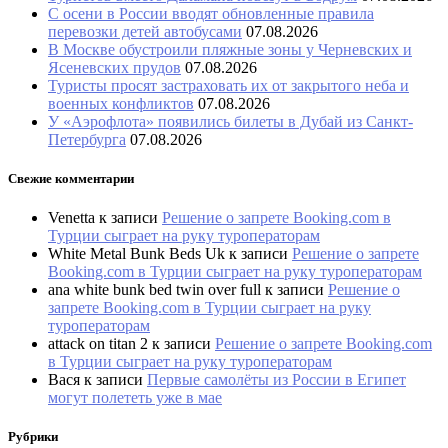
С осени в России вводят обновленные правила
перевозки детей автобусами
07.08.2026
В Москве обустроили пляжные зоны у Черневских и
Ясеневских прудов
07.08.2026
Туристы просят застраховать их от закрытого неба и
военных конфликтов
07.08.2026
У «Аэрофлота» появились билеты в Дубай из Санкт-
Петербурга
07.08.2026
Свежие комментарии
Venetta
к записи
Решение о запрете Booking.com в
Турции сыграет на руку туроператорам
White Metal Bunk Beds Uk
к записи
Решение о запрете
Booking.com в Турции сыграет на руку туроператорам
ana white bunk bed twin over full
к записи
Решение о
запрете Booking.com в Турции сыграет на руку
туроператорам
attack on titan 2
к записи
Решение о запрете Booking.com
в Турции сыграет на руку туроператорам
Вася
к записи
Первые самолёты из России в Египет
могут полететь уже в мае
Рубрики