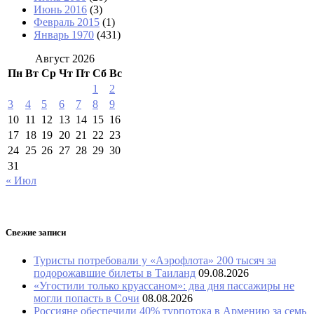
Июнь 2016
(3)
Февраль 2015
(1)
Январь 1970
(431)
Август 2026
Пн
Вт
Ср
Чт
Пт
Сб
Вс
1
2
3
4
5
6
7
8
9
10
11
12
13
14
15
16
17
18
19
20
21
22
23
24
25
26
27
28
29
30
31
« Июл
Свежие записи
Туристы потребовали у «Аэрофлота» 200 тысяч за
подорожавшие билеты в Таиланд
09.08.2026
«Угостили только круассаном»: два дня пассажиры не
могли попасть в Сочи
08.08.2026
Россияне обеспечили 40% турпотока в Армению за семь