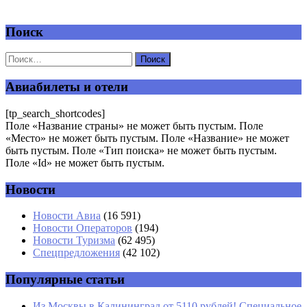
Поиск
Добавить комментарий
Ваш адрес email не будет опубликован.
Обязательные поля
помечены
*
Авиабилеты и отели
Комментарий
*
[tp_search_shortcodes]
Поле «Название страны» не может быть пустым. Поле
«Место» не может быть пустым. Поле «Название» не может
быть пустым. Поле «Тип поиска» не может быть пустым.
Поле «Id» не может быть пустым.
Новости
Имя
*
Новости Авиа
(16 591)
Новости Операторов
(194)
Email
*
Новости Туризма
(62 495)
Спецпредложения
(42 102)
Сайт
Популярные статьи
Из Москвы в Калининград от 5110 рублей! Специальное