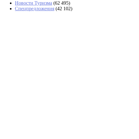
Новости Туризма
(62 495)
Спецпредложения
(42 102)
Туристы потребовали у
«Аэрофлота» 200 тысяч за
подорожавшие билеты в Таиланд