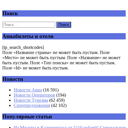
Поиск
Добавить комментарий
Ваш адрес email не будет опубликован.
Обязательные поля
помечены
*
Авиабилеты и отели
Комментарий
*
[tp_search_shortcodes]
Поле «Название страны» не может быть пустым. Поле
«Место» не может быть пустым. Поле «Название» не может
быть пустым. Поле «Тип поиска» не может быть пустым.
Поле «Id» не может быть пустым.
Новости
Имя
*
Новости Авиа
(16 591)
Новости Операторов
(194)
Email
*
Новости Туризма
(62 459)
Спецпредложения
(42 102)
Сайт
Популярные статьи
Из Москвы в Калининград от 5110 рублей! Специальное