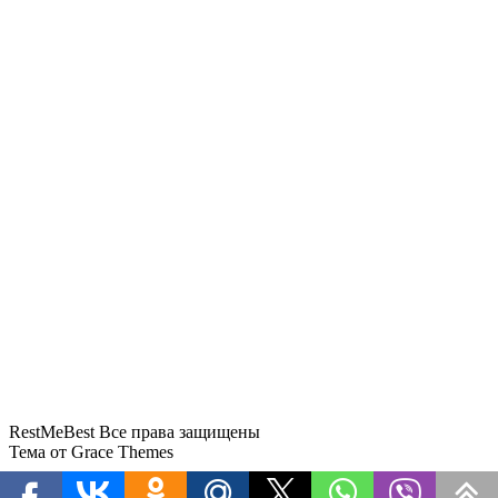
Российские туристы в Грузии столкнулись с
вандализмом
Премьер Грузии заявил, что страна открыта для
российских туристов
В Восточном районе Новороссийска
устанавливают три модульных укрытия
Туристов в Москве оградят от таксистов-
зазывал
Mash: в Казбеги туристам из России поцарапали
автомобиль
RestMeBest Все права защищены
Тема от Grace Themes