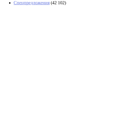
Спецпредложения
(42 102)
В Абхазии тоже выстроились очереди за
бензином
На рейсе из Екатеринбурга в Стамбул
иностранцы обокрали туристов
В Сочи отменили более 40 рейсов
В Анапе за день спасли 14 туристов на сап-
бордах, среди них дети
Путин подписал указ о возможности
приватизации аэропорта Шереметьево