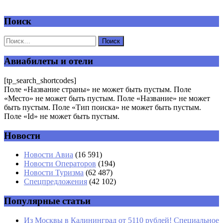
Поиск
Добавить комментарий
Ваш адрес email не будет опубликован.
Обязательные поля
помечены
*
Авиабилеты и отели
Комментарий
*
[tp_search_shortcodes]
Поле «Название страны» не может быть пустым. Поле
«Место» не может быть пустым. Поле «Название» не может
быть пустым. Поле «Тип поиска» не может быть пустым.
Поле «Id» не может быть пустым.
Новости
Имя
*
Новости Авиа
(16 591)
Новости Операторов
(194)
Email
*
Новости Туризма
(62 487)
Спецпредложения
(42 102)
Сайт
Популярные статьи
Из Москвы в Калининград от 5110 рублей! Специальное