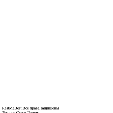
Тайфун «Долфин» изменил планы
круизных туристов в Шанхае
«Аэрофлот» возвращается в Абу-
Даби с тарифами почти вдвое выше,
чем у Etihad
RestMeBest Все права защищены
Тема от Grace Themes