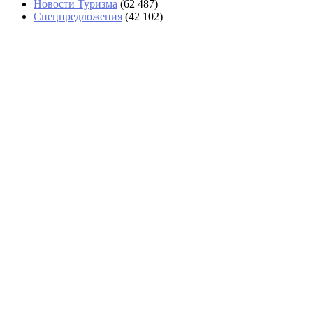
Новости Туризма
(62 487)
Спецпредложения
(42 102)
Российская туристка не может
вернуться с Пхукета из-за внезапной
болезни