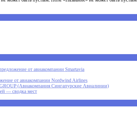
предложение от авиакомпании Smartavia
ение от авиакомпании Nordwind Airlines
P (Авиакомпания Сингапурские Авиалинии)
ней — сводка мест