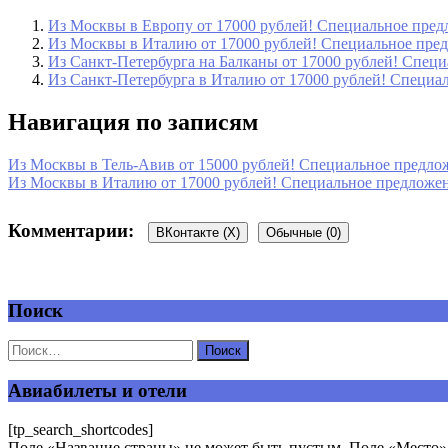
Из Москвы в Европу от 17000 рублей! Специальное предл
Из Москвы в Италию от 17000 рублей! Специальное предл
Из Санкт-Петербурга на Балканы от 17000 рублей! Специа
Из Санкт-Петербурга в Италию от 17000 рублей! Специаль
Навигация по записям
Из Москвы в Тель-Авив от 15000 рублей! Специальное предложе
Из Москвы в Италию от 17000 рублей! Специальное предложение
Комментарии:
ВКонтакте (
X
)
Обычные (0)
Поиск
Добавить комментарий
Ваш адрес email не будет опубликован.
Обязательные поля пом
Авиабилеты и отели
[tp_search_shortcodes]
Поле «Название страны» не может быть пустым. Поле «Место» 