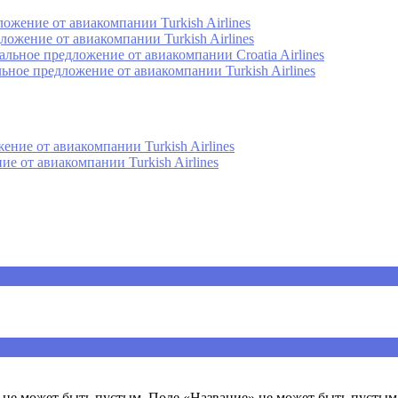
ожение от авиакомпании Turkish Airlines
ожение от авиакомпании Turkish Airlines
льное предложение от авиакомпании Croatia Airlines
ное предложение от авиакомпании Turkish Airlines
ние от авиакомпании Turkish Airlines
 от авиакомпании Turkish Airlines
ечены
*
не может быть пустым. Поле «Название» не может быть пустым.