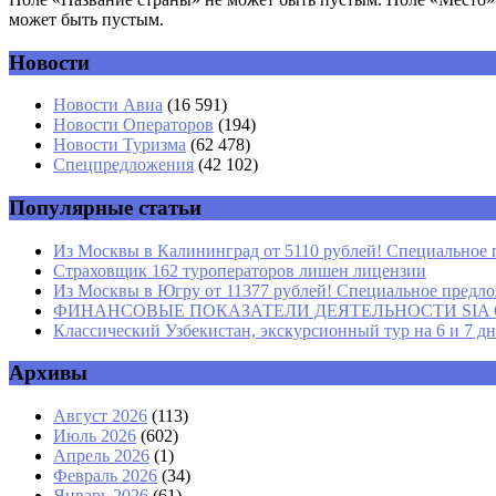
может быть пустым.
Новости
Комментарий
*
Имя
*
Новости Авиа
(16 591)
Новости Операторов
(194)
Email
*
Новости Туризма
(62 478)
Спецпредложения
(42 102)
Сайт
Популярные статьи
Из Москвы в Калининград от 5110 рублей! Специальное 
Страховщик 162 туроператоров лишен лицензии
Из Москвы в Югру от 11377 рублей! Специальное предлож
ФИНАНСОВЫЕ ПОКАЗАТЕЛИ ДЕЯТЕЛЬНОСТИ SIA GROU
Классический Узбекистан, экскурсионный тур на 6 и 7 д
Архивы
Август 2026
(113)
Июль 2026
(602)
Апрель 2026
(1)
Февраль 2026
(34)
Январь 2026
(61)