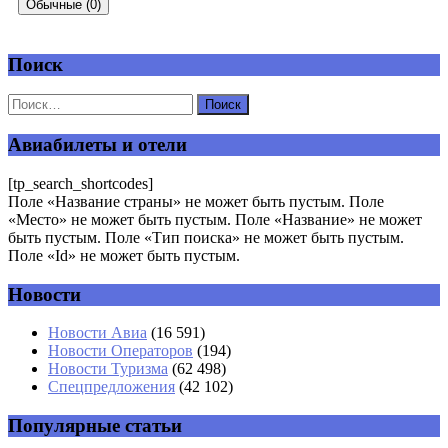
Обычные (0)
Поиск
Добавить комментарий
Ваш адрес email не будет опубликован.
Обязательные поля
помечены
*
Авиабилеты и отели
Комментарий
*
[tp_search_shortcodes]
Поле «Название страны» не может быть пустым. Поле
«Место» не может быть пустым. Поле «Название» не может
быть пустым. Поле «Тип поиска» не может быть пустым.
Поле «Id» не может быть пустым.
Новости
Имя
*
Новости Авиа
(16 591)
Новости Операторов
(194)
Email
*
Новости Туризма
(62 498)
Спецпредложения
(42 102)
Сайт
Популярные статьи