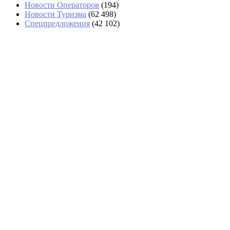
Новости Операторов
(194)
Новости Туризма
(62 498)
Спецпредложения
(42 102)
Рейс Turkish Airlines в Анталью из
Казани задерживается более чем на
полсуток