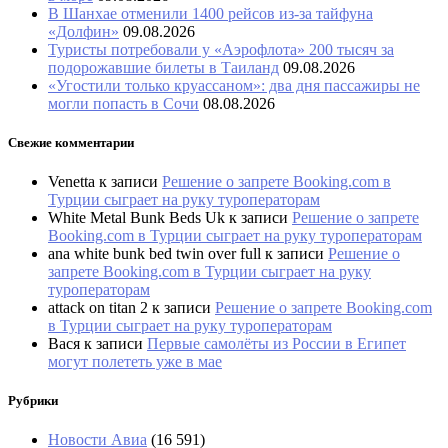
В Шанхае отменили 1400 рейсов из-за тайфуна
«Долфин»
09.08.2026
Туристы потребовали у «Аэрофлота» 200 тысяч за
подорожавшие билеты в Таиланд
09.08.2026
«Угостили только круассаном»: два дня пассажиры не
могли попасть в Сочи
08.08.2026
Свежие комментарии
Venetta
к записи
Решение о запрете Booking.com в
Турции сыграет на руку туроператорам
White Metal Bunk Beds Uk
к записи
Решение о запрете
Booking.com в Турции сыграет на руку туроператорам
ana white bunk bed twin over full
к записи
Решение о
запрете Booking.com в Турции сыграет на руку
туроператорам
attack on titan 2
к записи
Решение о запрете Booking.com
в Турции сыграет на руку туроператорам
Вася
к записи
Первые самолёты из России в Египет
могут полететь уже в мае
Рубрики
Новости Авиа
(16 591)